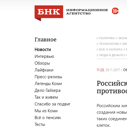
Главное
//
ПОЛИТИКА
//
ЭКОН
//
ТЕХНОЛОГИИ
//
АВ
Новости
//
ВСЕ О НАЛОГАХ
//
Интервью
//
ЛЮДИ И ДЕНЬГИ
//
Обзоры
Лайфхаки
11:23,
26.11.2017
/
Пресс-релизы
Российс
Легенды Коми
противо
Дело Гайзера
Так и живем
Спасибо за подвиг
Российским хи
Мы из Коми
создания новы
Всё о пенсиях
таких соедине
Тесты
клеток.