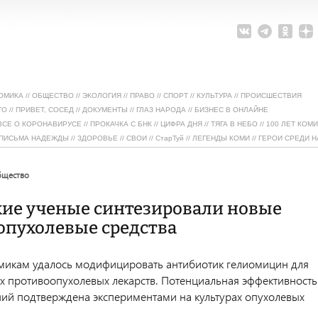
ОМИКА
//
ОБЩЕСТВО
//
ЭКОЛОГИЯ
//
ПРАВО
//
СПОРТ
//
КУЛЬТУРА
//
ПРОИСШЕСТВИЯ
ТО
//
ПРИВЕТ, СОСЕД
//
ДОКУМЕНТЫ
//
ГЛАЗ НАРОДА
//
БИЗНЕС В ОНЛАЙНЕ
ВСЕ О КОРОНАВИРУСЕ
//
ПРОКАЧКА С БНК
//
ЦИФРА ДНЯ
//
ТЯГА В НЕБО
//
100 ЛЕТ КОМИ
ПИСЬМА НАДЕЖДЫ
//
ЗДОРОВЬЕ
//
СВОИ
//
СтарТуй
//
ЛЕГЕНДЫ КОМИ
//
ГЕРОИ СРЕДИ Н
общество
кие ученые синтезировали новые
опухолевые средства
микам удалось модифицировать антибиотик гелиомицин для
х противоопухолевых лекарств. Потенциальная эффективность
ний подтверждена экспериментами на культурах опухолевых