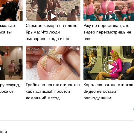
сколько
Скрытая камера на пляже
Ржу не переставая, это
ься вы
Крыма: Что люди
видео пересмотришь не
вытворяют, когда их не
раз
видят...
i
i
ру секунд,
Грибок на ногтях стирается
Королева вагона отожгла
шоке от
как ластиком! Простой
Видео не оставит
домашний метод
равнодушным
i.ru