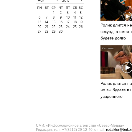
ПН
ВТ
СР
ЧТ
ПТ
СБ
ВС
1
2
3
4
5
6
7
8
9
10
11
12
13
14
15
16
17
18
19
Ролик длится не
20
21
22
23
24
25
26
27
28
29
30
секунд, а смеят
будете долго
Ролик длится па
но вы будете в 
увиденного
СМИ: «Информационное агентство «Север-Медиа»
Редакция: тел.: +7(8212) 29-12-40, e-mail:
redaktor@bnkom