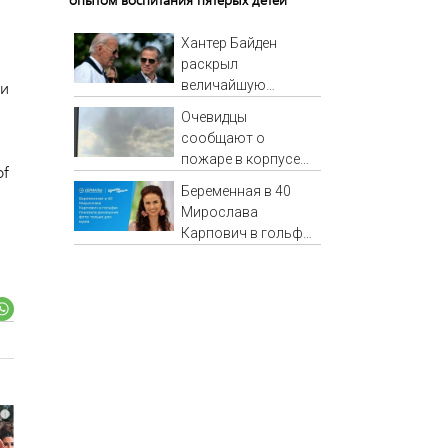
Хантер Байден
раскрыл
величайшую
 и
ошибку своего
Очевидцы
отца: бездействие
сообщают о
против Трампа
пожаре в корпусе
of
ТГСХА
Беременная в 40
Мирослава
Карпович в гольфах
показала домашние
фото: только для
мужа
i