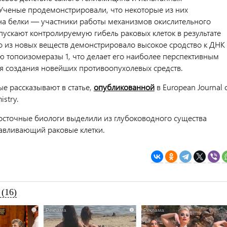
Ученые продемонстрировали, что некоторые из них
на белки — участники работы механизмов окислительного
пускают контролируемую гибель раковых клеток в результате
о из новых веществ демонстрировало высокое сродство к ДНК
 топоизомеразы 1, что делает его наиболее перспективным
я создания новейших противоопухолевых средств.
ые рассказывают в статье,
опубликованной
в European Journal 
istry.
осточные биологи выделили из глубоководного существа
анавливающий раковые клетки.
(16)
i
i