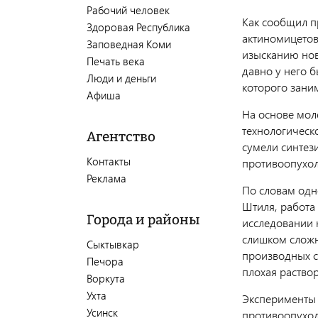
Рабочий человек
Как сообщил п
Здоровая Республика
актиномицетов
Заповедная Коми
изысканию новы
Печать века
давно у него 
Люди и деньги
которого зани
Афиша
На основе мол
технологическ
Агентство
сумели синтез
Контакты
противоопухол
Реклама
По словам одн
Штиля, работа
Города и районы
исследовании 
слишком сложн
Сыктывкар
производных с
Печора
плохая раство
Воркута
Ухта
Эксперименты 
Усинск
противоопухол