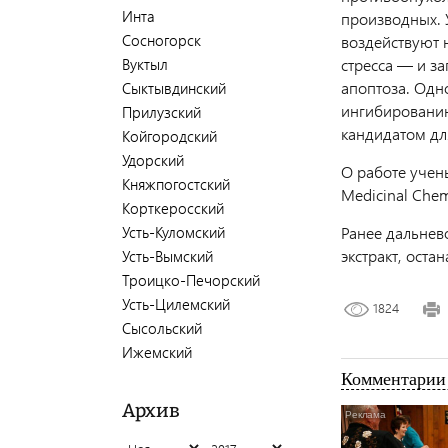
Инта
производных. 
Сосногорск
воздействуют 
Вуктыл
стресса — и за
апоптоза. Одн
Сыктывдинский
ингибированию
Прилузский
кандидатом дл
Койгородский
Удорский
О работе учен
Княжпогостский
Medicinal Chem
Корткеросский
Усть-Куломский
Ранее дальнев
экстракт, ост
Усть-Вымский
Троицко-Печорский
Усть-Цилемский
1824
Сысольский
Ижемский
Комментарии 
Архив