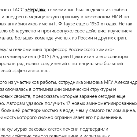
роект ТАСС
«Чердак»
, гелиомицин был выделен из грибов-
 и внедрен в медицинскую практику в московском НИИ по
х антибиотиков имени Г. Ф. Гаузе еще в 1950-х годах. Не так
было обнаружено и противоопухолевое действие, изучением
малась большая команда ученых из России и других стран.
екулы гелиомицина профессор Российского химико-
ого университета (РХТУ) Андрей Щекотихин и его соавторы
ировать ряд новых соединений с потенциально большей
евой эффективностью.
ого из участников работы, сотрудника химфака МГУ Александ
 заключалась в оптимизации химической структуры и
новых свойств, предсказать которые заранее сегодня еще
о. Авторам удалось получить 17 новых аминометилированны
 большей растворимостью в воде, чем у самого гелиомицина,
римость которого сильно ограничивает его применение.
на культурах раковых клеток печени подтвердили
евое действие самого гелиомицина и испытанных