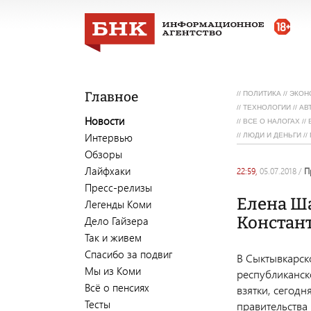
Главное
//
ПОЛИТИКА
//
ЭКОН
//
ТЕХНОЛОГИИ
//
АВ
Новости
//
ВСЕ О НАЛОГАХ
//
Интервью
//
ЛЮДИ И ДЕНЬГИ
//
Обзоры
Лайфхаки
22:59,
05.07.2018
/
Пресс-релизы
Елена Ша
Легенды Коми
Констан
Дело Гайзера
Так и живем
Спасибо за подвиг
В Сыктывкарск
Мы из Коми
республиканс
Всё о пенсиях
взятки, сегод
Тесты
правительства