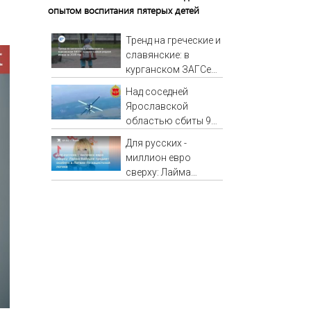
опытом воспитания пятерых детей
Тренд на греческие и
славянские: в
курганском ЗАГСе
назвали самые
Над соседней
редкие имена за
Ярославской
2026 год
областью сбиты 92
вражеских дрона
Для русских -
миллион евро
сверху: Лайма
Вайкуле продает
особняк в Латвии
по нацистской
логике