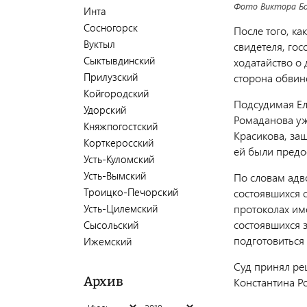
Фото Виктора Бо
Инта
Сосногорск
После того, к
Вуктыл
свидетеля, го
Сыктывдинский
ходатайство о
Прилузский
сторона обвин
Койгородский
Подсудимая Ел
Удорский
Ромаданова уж
Княжпогостский
Красикова, за
Корткеросский
ей были предо
Усть-Куломский
Усть-Вымский
По словам адв
Троицко-Печорский
состоявшихся с
Усть-Цилемский
протоколах им
состоявшихся 
Сысольский
подготовиться 
Ижемский
Суд принял ре
Архив
Константина Р