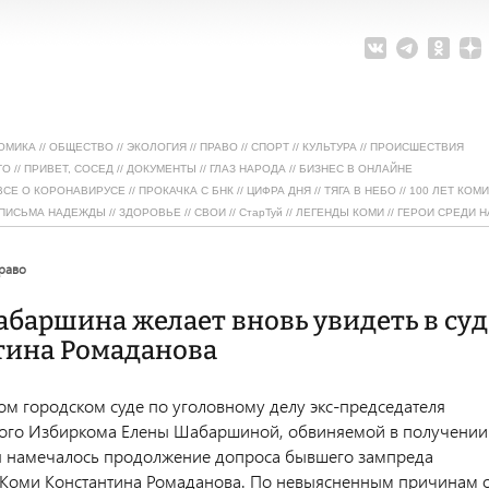
ОМИКА
//
ОБЩЕСТВО
//
ЭКОЛОГИЯ
//
ПРАВО
//
СПОРТ
//
КУЛЬТУРА
//
ПРОИСШЕСТВИЯ
ТО
//
ПРИВЕТ, СОСЕД
//
ДОКУМЕНТЫ
//
ГЛАЗ НАРОДА
//
БИЗНЕС В ОНЛАЙНЕ
ВСЕ О КОРОНАВИРУСЕ
//
ПРОКАЧКА С БНК
//
ЦИФРА ДНЯ
//
ТЯГА В НЕБО
//
100 ЛЕТ КОМИ
ПИСЬМА НАДЕЖДЫ
//
ЗДОРОВЬЕ
//
СВОИ
//
СтарТуй
//
ЛЕГЕНДЫ КОМИ
//
ГЕРОИ СРЕДИ Н
право
баршина желает вновь увидеть в суд
тина Ромаданова
ом городском суде по уголовному делу экс-председателя
кого Избиркома Елены Шабаршиной, обвиняемой в получении
ня намечалось продолжение допроса бывшего зампреда
 Коми Константина Ромаданова. По невыясненным причинам 