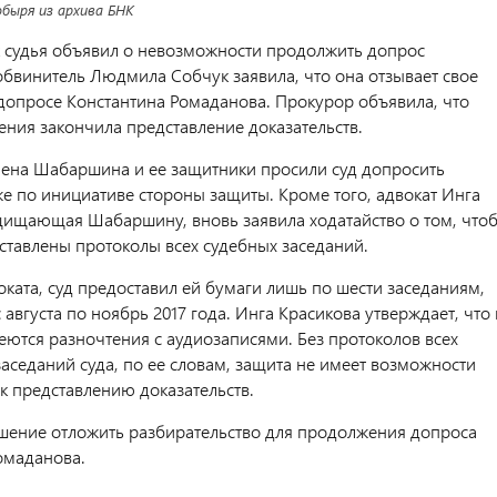
быря из архива БНК
ак судья объявил о невозможности продолжить допрос
собвинитель Людмила Собчук заявила, что она отзывает свое
 допросе Константина Ромаданова. Прокурор объявила, что
ения закончила представление доказательств.
ена Шабаршина и ее защитники просили суд допросить
е по инициативе стороны защиты. Кроме того, адвокат Инга
щищающая Шабаршину, вновь заявила ходатайство о том, что
ставлены протоколы всех судебных заседаний.
оката, суд предоставил ей бумаги лишь по шести заседаниям,
 августа по ноябрь 2017 года. Инга Красикова утверждает, что 
еются разночтения с аудиозаписями. Без протоколов всех
заседаний суда, по ее словам, защита не имеет возможности
к представлению доказательств.
шение отложить разбирательство для продолжения допроса
омаданова.