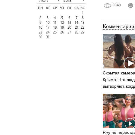
5048
ПН
ВТ
СР
ЧТ
ПТ
СБ
ВС
1
2
3
4
5
6
7
8
9
10
11
12
13
14
15
Комментарии 
16
17
18
19
20
21
22
23
24
25
26
27
28
29
30
31
Скрытая камера
Крыма: Что люд
вытворяют, когд
видят...
Ржу не перестав