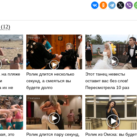
(12)
i
i
 на пляже
Ролик длится несколько
Этот танец невесты
и
секунд, а смеяться вы
оставит вас без слов!
а их не
будете долго
Пересмотрела 10 раз
i
i
ая, это
Ролик длится пару секунд,
Ролик из Омска: вы будет