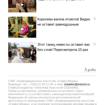
Королева вагона отожгла! Видео
i
не оставит равнодушным
Этот танец невесты оставит вас
i
без слов! Пересмотрела 10 раз
СМИ: «Информационное агентство «Север-Медиа»
Редакция: тел.: +7(8212) 29-12-40, e-mail:
redaktor@bnkomi.ru
Главный редактор: Алексеева Анастасия Сергеевна.
Права на материалы, размещённые на интернет-сайте
www.bnkomi.ru, в соответствии с законодательством Российской
Федерации об охране результатов интеллектуальной
деятельности принадлежат СМИ: «Информационное агентство
«Север-Медиа», и не подлежат использованию другими лицами в