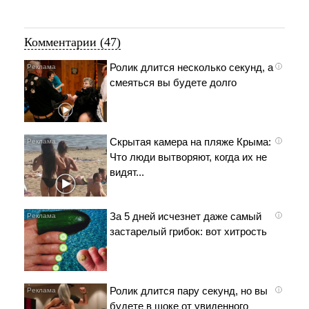
Комментарии (47)
Ролик длится несколько секунд, а
i
смеяться вы будете долго
Скрытая камера на пляже Крыма:
i
Что люди вытворяют, когда их не
видят...
За 5 дней исчезнет даже самый
i
застарелый грибок: вот хитрость
Ролик длится пару секунд, но вы
i
будете в шоке от увиденного