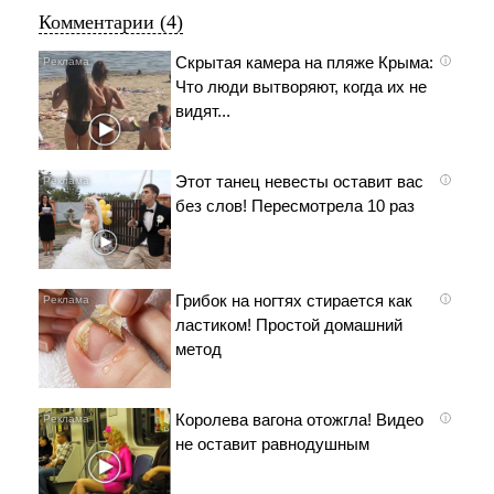
Комментарии (4)
Скрытая камера на пляже Крыма:
i
Что люди вытворяют, когда их не
видят...
Этот танец невесты оставит вас
i
без слов! Пересмотрела 10 раз
Грибок на ногтях стирается как
i
ластиком! Простой домашний
метод
Королева вагона отожгла! Видео
i
не оставит равнодушным