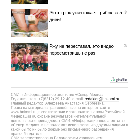
Этот трюк уничтожает грибок за 5
i
дней!
Ржу не переставая, это видео
i
пересмотришь не раз
СМИ: «Информационное агентство «Север-Медиа»
Редакция: тел.: +7(8212) 29-12-40, e-mail:
redaktor@bnkomi.ru
Главный редактор: Алексеева Анастасия Сергеевна.
Права на материалы, размещённые на интернет-сайте
www.bnkomi.ru, в соответствии с законодательством Российской
Федерации об охране результатов интеллектуальной
деятельности принадлежат СМИ: «Информационное агентство
«Север-Медиа», и не подлежат использованию другими лицами в
какой бы то ни было форме без письменного разрешения
правообладателя.
СМИ зарегистрировано Беломорским управлением