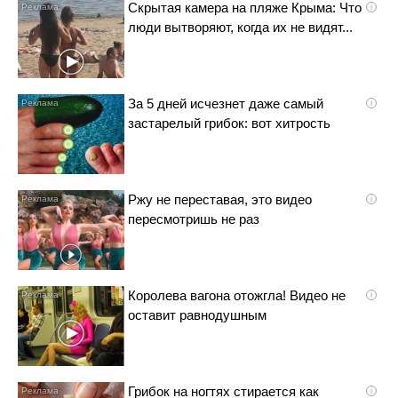
Скрытая камера на пляже Крыма: Что
i
люди вытворяют, когда их не видят...
За 5 дней исчезнет даже самый
i
застарелый грибок: вот хитрость
Ржу не переставая, это видео
i
пересмотришь не раз
Королева вагона отожгла! Видео не
i
оставит равнодушным
Грибок на ногтях стирается как
i