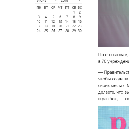
ПН
ВТ
СР
ЧТ
ПТ
СБ
ВС
1
2
3
4
5
6
7
8
9
10
11
12
13
14
15
16
17
18
19
20
21
22
23
24
25
26
27
28
29
30
По его словам
в 70 учрежден
— Правительств
чтобы создава
своих местах. 
делаете, что 
и улыбок, — ск