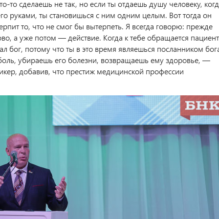
что-то сделаешь не так, но если ты отдаешь душу человеку, ког
го руками, ты становишься с ним одним целым. Вот тогда он
ерпит то, что не смог бы вытерпеть. Я всегда говорю: прежде
ово, а уже потом — действие. Когда к тебе обращается пациент
ал бог, потому что ты в это время являешься посланником бог
боль, убираешь его болезни, возвращаешь ему здоровье, —
пикер, добавив, что престиж медицинской профессии