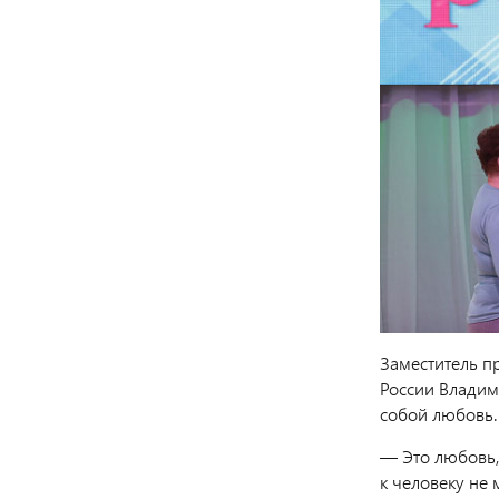
Заместитель п
России Владим
собой любовь.
— Это любовь,
к человеку не 