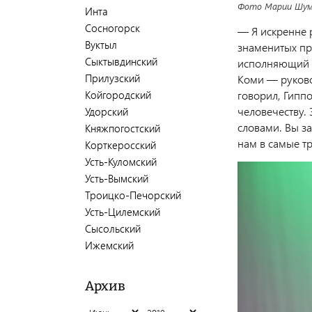
Фото Марии Шум
Инта
Сосногорск
— Я искренне 
Вуктыл
знаменитых пр
Сыктывдинский
исполняющий о
Прилузский
Коми — руково
говорил, Гиппо
Койгородский
человечеству. 
Удорский
словами. Вы за
Княжпогостский
нам в самые т
Корткеросский
Усть-Куломский
Усть-Вымский
Троицко-Печорский
Усть-Цилемский
Сысольский
Ижемский
Архив