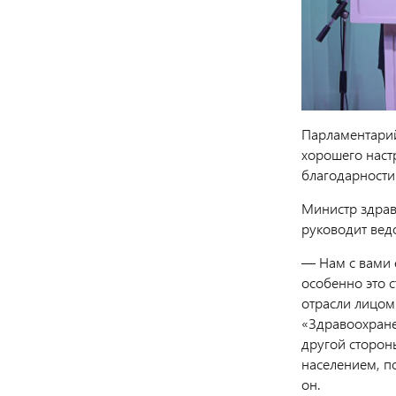
Парламентарий
хорошего наст
благодарности
Министр здрав
руководит ведо
— Нам с вами 
особенно это с
отрасли лицом
«Здравоохране
другой сторон
населением, п
он.