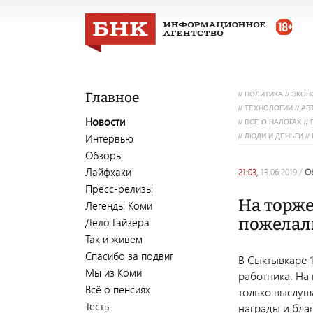
Главное
//
ПОЛИТИКА
//
ЭКОН
//
ТЕХНОЛОГИИ
//
АВ
Новости
//
ВСЕ О НАЛОГАХ
//
Интервью
//
ЛЮДИ И ДЕНЬГИ
//
Обзоры
Лайфхаки
21:03,
13.06.2019
/
Пресс-релизы
На торж
Легенды Коми
пожелал
Дело Гайзера
Так и живем
Спасибо за подвиг
В Сыктывкаре 
Мы из Коми
работника. На
Всё о пенсиях
только выслуш
Тесты
награды и бла