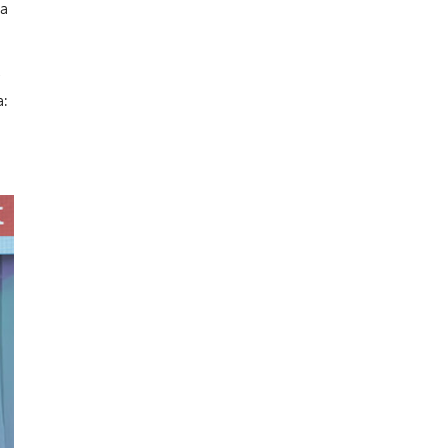
да
а: