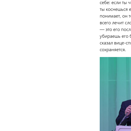
себе: если ты 
ты коснешься е
понимает, он т
всего лечит сл
— это его посл
убираешь его 
сказал вице-с
сохраняется.