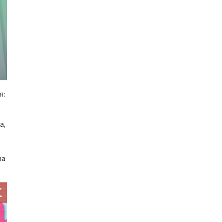
я:
а,
ва