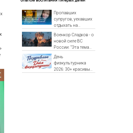
ых
Пропавших
супругов, уехавших
отдыхать на
а
природу, нашли
к
Военкор Сладков - о
мертвыми на заднем
новой силе ВС
сиденье
ь
России: "Эта тема
автомобиля
е
очень пугает
День
украинское военное
физкультурника
командование"
2026: 30+ красивых,
стильных открыток
и картинок с
праздником