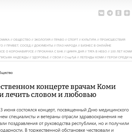
ОМИКА
//
ОБЩЕСТВО
//
ЭКОЛОГИЯ
//
ПРАВО
//
СПОРТ
//
КУЛЬТУРА
//
ПРОИСШЕСТВИЯ
ТО
//
ПРИВЕТ, СОСЕД
//
ДОКУМЕНТЫ
//
ГЛАЗ НАРОДА
//
БИЗНЕС В ОНЛАЙНЕ
ВСЕ О КОРОНАВИРУСЕ
//
ПРОКАЧКА С БНК
//
ЦИФРА ДНЯ
//
ТЯГА В НЕБО
//
100 ЛЕТ КОМИ
ПИСЬМА НАДЕЖДЫ
//
ЗДОРОВЬЕ
//
СВОИ
//
СтарТуй
//
ЛЕГЕНДЫ КОМИ
//
ГЕРОИ СРЕДИ Н
общество
ественном концерте врачам Коми
и лечить словом и любовью
13 июня состоялся концерт, посвященный Дню медицинского
 нем специалисты и ветераны отрасли здравоохранения не
али поздравления от руководства республики, но и получили
годарности. В торжественной обстановке чествовали и