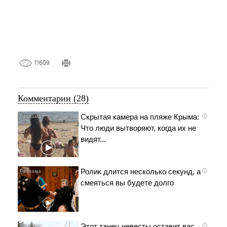
11609
Комментарии (28)
Скрытая камера на пляже Крыма:
i
Что люди вытворяют, когда их не
видят...
Ролик длится несколько секунд, а
i
смеяться вы будете долго
Этот танец невесты оставит вас
i