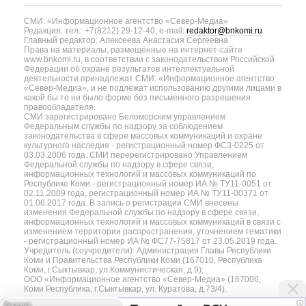
СМИ: «Информационное агентство «Север-Медиа»
Редакция: тел.: +7(8212) 29-12-40, e-mail:
redaktor@bnkomi.ru
Главный редактор: Алексеева Анастасия Сергеевна.
Права на материалы, размещённые на интернет-сайте
www.bnkomi.ru, в соответствии с законодательством Российской
Федерации об охране результатов интеллектуальной
деятельности принадлежат СМИ: «Информационное агентство
«Север-Медиа», и не подлежат использованию другими лицами в
какой бы то ни было форме без письменного разрешения
правообладателя.
СМИ зарегистрировано Беломорским управлением
Федеральным службы по надзору за соблюдением
законодательства в сфере массовых коммуникаций и охране
культурного наследия - регистрационный номер ФС3-0225 от
03.03.2006 года. СМИ перерегистрировано Управлением
Федеральной службы по надзору в сфере связи,
информационных технологий и массовых коммуникаций по
Республике Коми - регистрационный номер ИА № ТУ11-0051 от
02.11.2009 года, регистрационный номер ИА № ТУ11-00371 от
01.06.2017 года. В запись о регистрации СМИ внесены
изменения Федеральной службы по надзору в сфере связи,
информационных технологий и массовых коммуникаций в связи с
изменением территории распространения, уточнением тематики
- регистрационный номер ИА № ФС77-75817 от 23.05.2019 года.
Учредитель (соучредители): Администрация Главы Республики
Коми и Правительства Республики Коми (167010, Республика
Коми, г.Сыктывкар, ул.Коммунистическая, д.9);
ООО «Информационное агентство «Север-Медиа» (167000,
Коми Республика, г.Сыктывкар, ул. Куратова, д.73/4).
i