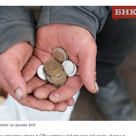
йко из архива БНК
 на круглом столе в Общественной приемной главы Коми в