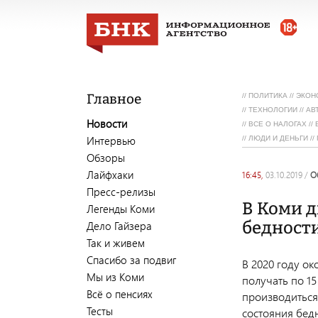
Главное
//
ПОЛИТИКА
//
ЭКОН
//
ТЕХНОЛОГИИ
//
АВ
Новости
//
ВСЕ О НАЛОГАХ
//
Интервью
//
ЛЮДИ И ДЕНЬГИ
//
Обзоры
Лайфхаки
16:45,
03.10.2019
/
Пресс-релизы
В Коми д
Легенды Коми
бедност
Дело Гайзера
Так и живем
Спасибо за подвиг
В 2020 году о
Мы из Коми
получать по 1
Всё о пенсиях
производиться
Тесты
состояния бед