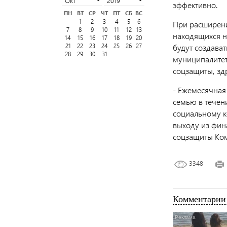
эффективно.
ПН
ВТ
СР
ЧТ
ПТ
СБ
ВС
1
2
3
4
5
6
При расширени
7
8
9
10
11
12
13
находящихся н
14
15
16
17
18
19
20
21
22
23
24
25
26
27
будут создава
28
29
30
31
муниципалитет
соцзащиты, зд
- Ежемесячная
семью в течени
социальному к
выходу из фин
соцзащиты Ко
3348
Комментарии 