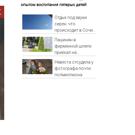
опытом воспитания пятерых детей
Отдых под звуки
сирен: что
происходит в Сочи
на фоне
Пашинян в
массированных
фирменной шляпе
атак беспилотников
приехал на
заседание
Невеста отсудила у
Межправсовета
фотографа почти
ЕАЭС
полмиллиона