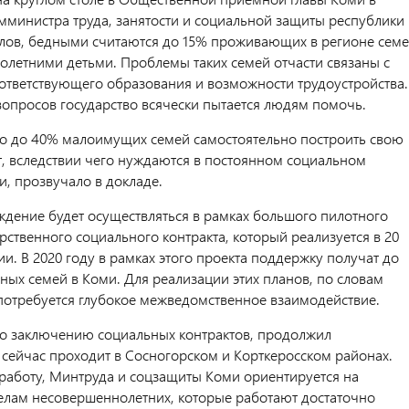
мминистра труда, занятости и социальной защиты республики
лов, бедными считаются до 15% проживающих в регионе сем
олетними детьми. Проблемы таких семей отчасти связаны с
оответствующего образования и возможности трудоустройства.
вопросов государство всячески пытается людям помочь.
то до 40% малоимущих семей самостоятельно построить свою
т, вследствии чего нуждаются в постоянном социальном
, прозвучало в докладе.
ждение будет осуществляться в рамках большого пилотного
рственного социального контракта, который реализуется в 20
ии. В 2020 году в рамках этого проекта поддержку получат до
ных семей в Коми. Для реализации этих планов, по словам
потребуется глубокое межведомственное взаимодействие.
о заключению социальных контрактов, продолжил
сейчас проходит в Сосногорском и Корткеросском районах.
 работу, Минтруда и соцзащиты Коми ориентируется на
елам несовершеннолетних, которые работают достаточно