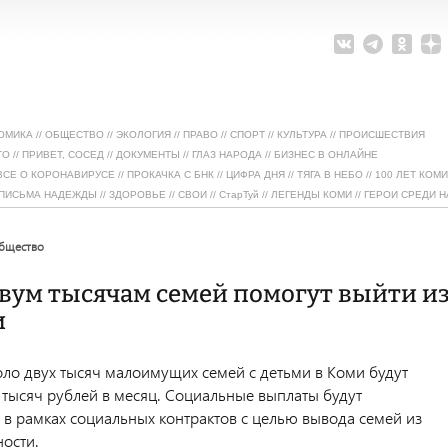
ОМИКА
//
ОБЩЕСТВО
//
ЭКОЛОГИЯ
//
ПРАВО
//
СПОРТ
//
КУЛЬТУРА
//
ПРОИСШЕСТВИЯ
ТО
//
ПРИВЕТ, СОСЕД
//
ДОКУМЕНТЫ
//
ГЛАЗ НАРОДА
//
БИЗНЕС В ОНЛАЙНЕ
ВСЕ О КОРОНАВИРУСЕ
//
ПРОКАЧКА С БНК
//
ЦИФРА ДНЯ
//
ТЯГА В НЕБО
//
100 ЛЕТ КОМИ
ПИСЬМА НАДЕЖДЫ
//
ЗДОРОВЬЕ
//
СВОИ
//
СтарТуй
//
ЛЕГЕНДЫ КОМИ
//
ГЕРОИ СРЕДИ Н
общество
вум тысячам семей помогут выйти и
и
коло двух тысяч малоимущих семей с детьми в Коми будут
5 тысяч рублей в месяц. Социальные выплаты будут
 в рамках социальных контрактов с целью вывода семей из
ности.