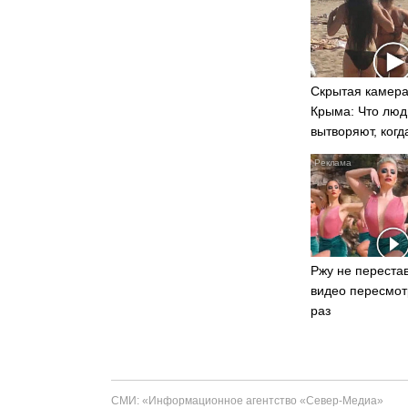
Скрытая камера
Крыма: Что люд
вытворяют, когд
видят...
Ржу не перестав
видео пересмот
раз
СМИ: «Информационное агентство «Север-Медиа»