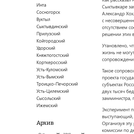
Инта
Сыктывкаре за
Сосногорск
Александр Хох
Вуктыл
с несовершенн
Сыктывдинский
отсутствием с
Прилузский
решении этих 
Койгородский
Утановлено, ч
Удорский
жизнь не могу
Княжпогостский
сопровождении
Корткеросский
Усть-Куломский
Такое сопрово
Усть-Вымский
проекта госуда
Троицко-Печорский
субъектах Росс
Усть-Цилемский
двух тысяч бед
замминистра, 
Сысольский
Ижемский
Эксперимент п
выступающий, 
Архив
Организуя эту
комиссии по д