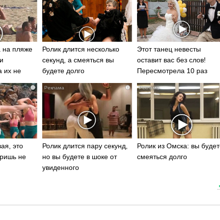
 на пляже
Ролик длится несколько
Этот танец невесты
и
секунд, а смеяться вы
оставит вас без слов!
а их не
будете долго
Пересмотрела 10 раз
i
i
ая, это
Ролик длится пару секунд,
Ролик из Омска: вы будет
ришь не
но вы будете в шоке от
смеяться долго
увиденного