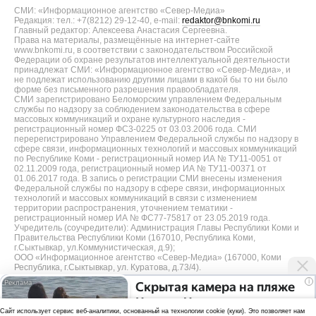
СМИ: «Информационное агентство «Север-Медиа»
Редакция: тел.: +7(8212) 29-12-40, e-mail:
redaktor@bnkomi.ru
Главный редактор: Алексеева Анастасия Сергеевна.
Права на материалы, размещённые на интернет-сайте
www.bnkomi.ru, в соответствии с законодательством Российской
Федерации об охране результатов интеллектуальной деятельности
принадлежат СМИ: «Информационное агентство «Север-Медиа», и
не подлежат использованию другими лицами в какой бы то ни было
форме без письменного разрешения правообладателя.
СМИ зарегистрировано Беломорским управлением Федеральным
службы по надзору за соблюдением законодательства в сфере
массовых коммуникаций и охране культурного наследия -
регистрационный номер ФС3-0225 от 03.03.2006 года. СМИ
перерегистрировано Управлением Федеральной службы по надзору в
сфере связи, информационных технологий и массовых коммуникаций
по Республике Коми - регистрационный номер ИА № ТУ11-0051 от
02.11.2009 года, регистрационный номер ИА № ТУ11-00371 от
01.06.2017 года. В запись о регистрации СМИ внесены изменения
Федеральной службы по надзору в сфере связи, информационных
технологий и массовых коммуникаций в связи с изменением
территории распространения, уточнением тематики -
регистрационный номер ИА № ФС77-75817 от 23.05.2019 года.
Учредитель (соучредители): Администрация Главы Республики Коми и
Правительства Республики Коми (167010, Республика Коми,
г.Сыктывкар, ул.Коммунистическая, д.9);
ООО «Информационное агентство «Север-Медиа» (167000, Коми
Республика, г.Сыктывкар, ул. Куратова, д.73/4).
i
Скрытая камера на пляже
Разработка сайта — web-студия «Цифровой Век»
Крыма: Что люди
Cайт использует сервис веб-аналитики, основанный на технологии cookie (куки). Это позволяет нам
Политика