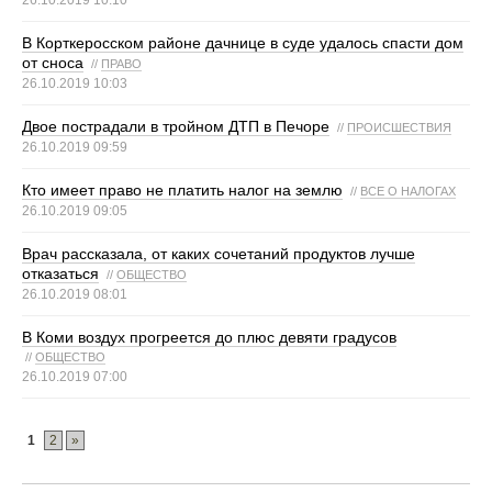
В Корткеросском районе дачнице в суде удалось спасти дом
от сноса
//
ПРАВО
26.10.2019 10:03
Двое пострадали в тройном ДТП в Печоре
//
ПРОИСШЕСТВИЯ
26.10.2019 09:59
Кто имеет право не платить налог на землю
//
ВСЕ О НАЛОГАХ
26.10.2019 09:05
Врач рассказала, от каких сочетаний продуктов лучше
отказаться
//
ОБЩЕСТВО
26.10.2019 08:01
В Коми воздух прогреется до плюс девяти градусов
//
ОБЩЕСТВО
26.10.2019 07:00
1
2
»