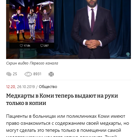
Скрин видео Первого канала
25
8931
12:20,
26.10.2019
/
общество
Медкарты в Коми теперь выдают на руки
только в копии
Пациенты в больницах или поликлиниках Коми имеют
право ознакомиться с содержанием своей медкарты, но
могут сделать это теперь только в помещении самой
медорганизации или взяв копию документа. Такой