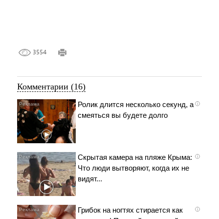
3554
Комментарии (16)
Ролик длится несколько секунд, а
i
смеяться вы будете долго
Скрытая камера на пляже Крыма:
i
Что люди вытворяют, когда их не
видят...
Грибок на ногтях стирается как
i