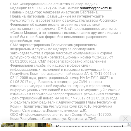
СМИ: «Информационное агентство «Север-Медиа»
Редакция: тел.: +7(8212) 29-12-40, e-mail:
redaktor@bnkomi.ru
Главный редактор: Алексеева Анастасия Сергеевна.
Права на материалы, размещённые на интернет-сайте
www.bnkomi.ru, в соответствии с законодательством Российской
Федерации об охране результатов интеллектуальной
деятельности принадлежат СМИ: «Информационное агентство
«Север-Медиа», и не подлежат использованию другими лицами в
какой бы то ни было форме без письменного разрешения
правообладателя.
СМИ зарегистрировано Беломорским управлением
Федеральным службы по надзору за соблюдением
законодательства в сфере массовых коммуникаций и охране
культурного наследия - регистрационный номер ФС3-0225 от
03.03.2006 года. СМИ перерегистрировано Управлением
Федеральной службы по надзору в сфере связи,
информационных технологий и массовых коммуникаций по
Республике Коми - регистрационный номер ИА № ТУ11-0051 от
02.11.2009 года, регистрационный номер ИА № ТУ11-00371 от
01.06.2017 года. В запись о регистрации СМИ внесены
изменения Федеральной службы по надзору в сфере связи,
информационных технологий и массовых коммуникаций в связи с
изменением территории распространения, уточнением тематики
- регистрационный номер ИА № ФС77-75817 от 23.05.2019 года.
Учредитель (соучредители): Администрация Главы Республики
Коми и Правительства Республики Коми (167010, Республика
Коми, г.Сыктывкар, ул.Коммунистическая, д.9);
ООО «Информационное агентство «Север-Медиа» (167000,
Коми Республика, г.Сыктывкар, ул. Куратова, д.73/4).
i
Королева вагона отожгла!
Разработка сайта — web-студия «Цифровой Век»