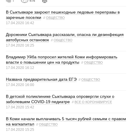
1
414
В Сыктывкаре закроют пешеходные ледовые переправы в
заречные поселки
//
ОБЩЕСТВО
17.04.2020 16:42
Дорожники Сыктывкара рассказали, опасна ли дезинфекция
автобусных остановок
//
ОБЩЕСТВО
17.04.2020 16:25
Владимир Уйба попросил жителей Коми информировать
власти о повышении цен на продукты
//
ОБЩЕСТВО
17.04.2020 16:12
Названа предварительная дата ЕГЭ
//
ОБЩЕСТВО
17.04.2020 16:00
В детской поликлинике Сыктывкара опровергли слухи о
заболевшем COVID-19 педиатре
//
ВСЕ О КОРОНАВИРУСЕ
17.04.2020 15:42
В Коми начали выплачивать 5 тысяч рублей семьям с правом
на маткапитал
//
ОБЩЕСТВО
17.04.2020 15:25