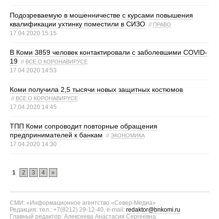
Подозреваемую в мошенничестве с курсами повышения
квалификации ухтинку поместили в СИЗО
//
ПРАВО
17.04.2020 15:15
В Коми 3859 человек контактировали с заболевшими COVID-
19
//
ВСЕ О КОРОНАВИРУСЕ
17.04.2020 14:53
Коми получила 2,5 тысячи новых защитных костюмов
//
ВСЕ О КОРОНАВИРУСЕ
17.04.2020 14:45
ТПП Коми сопроводит повторные обращения
предпринимателей к банкам
//
ЭКОНОМИКА
17.04.2020 14:30
1
2
3
4
»
СМИ: «Информационное агентство «Север-Медиа»
Редакция: тел.: +7(8212) 29-12-40, e-mail:
redaktor@bnkomi.ru
Главный редактор: Алексеева Анастасия Сергеевна.