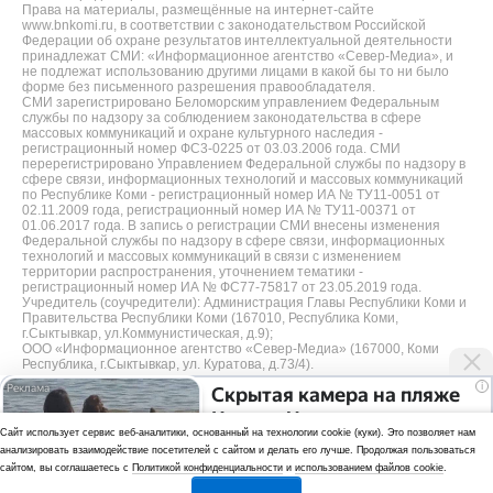
Права на материалы, размещённые на интернет-сайте
www.bnkomi.ru, в соответствии с законодательством Российской
Федерации об охране результатов интеллектуальной деятельности
принадлежат СМИ: «Информационное агентство «Север-Медиа», и
не подлежат использованию другими лицами в какой бы то ни было
форме без письменного разрешения правообладателя.
СМИ зарегистрировано Беломорским управлением Федеральным
службы по надзору за соблюдением законодательства в сфере
массовых коммуникаций и охране культурного наследия -
регистрационный номер ФС3-0225 от 03.03.2006 года. СМИ
перерегистрировано Управлением Федеральной службы по надзору в
сфере связи, информационных технологий и массовых коммуникаций
по Республике Коми - регистрационный номер ИА № ТУ11-0051 от
02.11.2009 года, регистрационный номер ИА № ТУ11-00371 от
01.06.2017 года. В запись о регистрации СМИ внесены изменения
Федеральной службы по надзору в сфере связи, информационных
технологий и массовых коммуникаций в связи с изменением
территории распространения, уточнением тематики -
регистрационный номер ИА № ФС77-75817 от 23.05.2019 года.
Учредитель (соучредители): Администрация Главы Республики Коми и
Правительства Республики Коми (167010, Республика Коми,
г.Сыктывкар, ул.Коммунистическая, д.9);
ООО «Информационное агентство «Север-Медиа» (167000, Коми
Республика, г.Сыктывкар, ул. Куратова, д.73/4).
i
Скрытая камера на пляже
Разработка сайта — web-студия «Цифровой Век»
Крыма: Что люди
Cайт использует сервис веб-аналитики, основанный на технологии cookie (куки). Это позволяет нам
Политика
вытворяют, когда их не
анализировать взаимодействие посетителей с сайтом и делать его лучше. Продолжая пользоваться
видят...
конфиденциальности
сайтом, вы соглашаетесь с
Политикой конфиденциальности
и
использованием файлов cookie
.
Использование аналитики и файлов куки