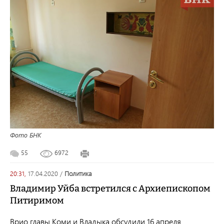
Фото БНК
55
6972
20:31,
17.04.2020
/
политика
Владимир Уйба встретился с Архиепископом
Питиримом
Врио главы Коми и Владыка обсудили 16 апреля