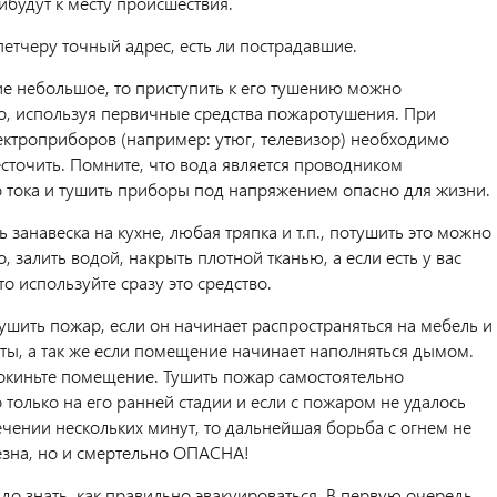
ибудут к месту происшествия.
етчеру точный адрес, есть ли пострадавшие.
ие небольшое, то приступить к его тушению можно
о, используя первичные средства пожаротушения. При
ектроприборов (например: утюг, телевизор) необходимо
есточить. Помните, что вода является проводником
о тока и тушить приборы под напряжением опасно для жизни.
ь занавеска на кухне, любая тряпка и т.п., потушить это можно
, залить водой, накрыть плотной тканью, а если есть у вас
то используйте сразу это средство.
ушить пожар, если он начинает распространяться на мебель и
ты, а так же если помещение начинает наполняться дымом.
киньте помещение. Тушить пожар самостоятельно
только на его ранней стадии и если с пожаром не удалось
ечении нескольких минут, то дальнейшая борьба с огнем не
езна, но и смертельно ОПАСНА!
до знать, как правильно эвакуироваться. В первую очередь