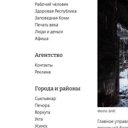
Рабочий человек
Здоровая Республика
Заповедная Коми
Печать века
Люди и деньги
Афиша
Агентство
Контакты
Реклама
Города и районы
Сыктывкар
Печора
Фото БНК
Воркута
Ухта
Главное управ
Усинск
пожарной безо