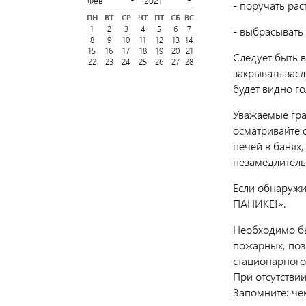
- поручать рас
ПН
ВТ
СР
ЧТ
ПТ
СБ
ВС
1
2
3
4
5
6
7
- выбрасывать 
8
9
10
11
12
13
14
15
16
17
18
19
20
21
Следует быть 
22
23
24
25
26
27
28
закрывать засл
будет видно г
Уважаемые гра
осматривайте с
печей в банях,
незамедлитель
Если обнаружи
ПАНИКЕ!».
Необходимо бы
пожарных, позв
стационарного 
При отсутстви
Запомните: че