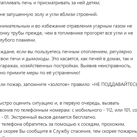
тапливать печь и присматривать за ней детям;
не затушенную золу и угли вблизи строений.
внимательным и во избежание отравления угарным газом не
онку трубы прежде, чем в топливнике прогорят все угли и не
олубого пламени.
ждане, если вы пользуетесь печным отоплением, регулярно
вои печи и дымоходы. Это касается, как печей в домах, так и
 гаражах, хозяйственных постройках. Выявив неисправность,
но примите меры по её устранению!
ли пожар, запомните «золотое» правило: «НЕ ПОДДАВАЙТЕС
стро оценить ситуацию и, в первую очередь, вызвать
онив по телефонным номерам: с мобильного - 112, или 101, с
- 01. Экстренный вызов делается бесплатно.
и телефона обратитесь за помощью к соседям, прохожим.
м скорее Вы сообщите в Службу спасения, тем скорее пожарн