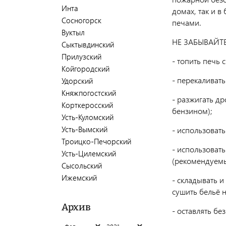
Инта
домах, так и в
Сосногорск
печами.
Вуктыл
НЕ ЗАБЫВАЙТЕ
Сыктывдинский
Прилузский
- топить печь 
Койгородский
- перекаливать
Удорский
Княжпогостский
- разжигать д
Корткеросский
бензином);
Усть-Куломский
Усть-Вымский
- использоват
Троицко-Печорский
- использоват
Усть-Цилемский
(рекомендуемый
Сысольский
Ижемский
- складывать и
сушить бельё н
Архив
- оставлять б