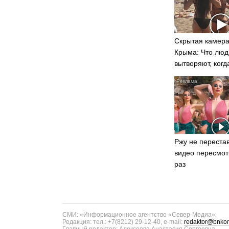
Скрытая камера
Крыма: Что люд
вытворяют, когд
видят...
Ржу не перестав
видео пересмот
раз
СМИ: «Информационное агентство «Север-Медиа»
Редакция: тел.: +7(8212) 29-12-40, e-mail:
redaktor@bnkom