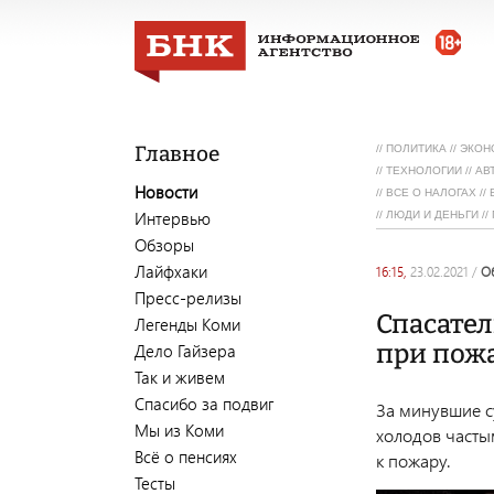
Главное
//
ПОЛИТИКА
//
ЭКОН
//
ТЕХНОЛОГИИ
//
АВ
Новости
//
ВСЕ О НАЛОГАХ
//
Интервью
//
ЛЮДИ И ДЕНЬГИ
//
Обзоры
Лайфхаки
16:15,
23.02.2021
/
Пресс-релизы
Спасате
Легенды Коми
при пож
Дело Гайзера
Так и живем
Спасибо за подвиг
За минувшие с
Мы из Коми
холодов часты
Всё о пенсиях
к пожару.
Тесты