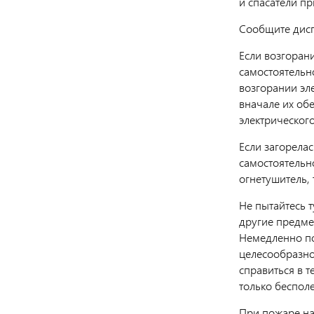
и спасатели пр
Сообщите дисп
Если возгоран
самостоятельн
возгорании эл
вначале их об
электрическог
Если загорелас
самостоятельно
огнетушитель, 
Не пытайтесь т
другие предме
Немедленно по
целесообразно 
справиться в т
только беспол
При пожаре на