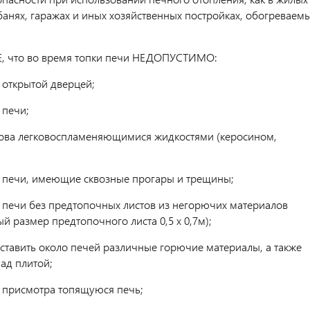
 банях, гаражах и иных хозяйственных постройках, обогреваем
, что во время топки печи НЕДОПУСТИМО:
с открытой дверцей;
 печи;
рова легковоспламеняющимися жидкостями (керосином,
ь печи, имеющие сквозные прогары и трещины;
ь печи без предтопочных листов из негорючих материалов
 размер предтопочного листа 0,5 х 0,7м);
 ставить около печей различные горючие материалы, а также
ад плитой;
ез присмотра топящуюся печь;