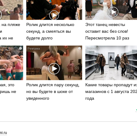
 на пляже
Ролик длится несколько
Этот танец невесты
и
секунд, а смеяться вы
оставит вас без слов!
а их не
будете долго
Пересмотрела 10 раз
i
i
ая, это
Ролик длится пару секунд,
Какие товары пропадут и
ришь не
но вы будете в шоке от
магазинов с 1 августа 20
увиденного
года
i.ru