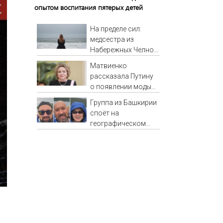
опытом воспитания пятерых детей
На пределе сил:
медсестра из
Набережных Челнов
стала самым
Матвиенко
уставшим
рассказала Путину
человеком в России
о появлении моды
06/08/2026 –
на семью и детей у
Новости
Группа из Башкирии
российских
споёт на
студентов
географическом
Северном полюсе