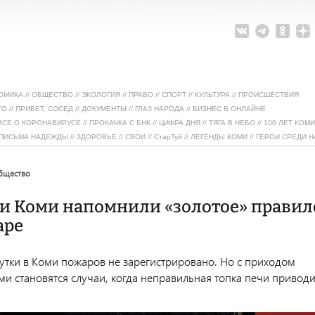
ОМИКА
//
ОБЩЕСТВО
//
ЭКОЛОГИЯ
//
ПРАВО
//
СПОРТ
//
КУЛЬТУРА
//
ПРОИСШЕСТВИЯ
ТО
//
ПРИВЕТ, СОСЕД
//
ДОКУМЕНТЫ
//
ГЛАЗ НАРОДА
//
БИЗНЕС В ОНЛАЙНЕ
ВСЕ О КОРОНАВИРУСЕ
//
ПРОКАЧКА С БНК
//
ЦИФРА ДНЯ
//
ТЯГА В НЕБО
//
100 ЛЕТ КОМИ
ПИСЬМА НАДЕЖДЫ
//
ЗДОРОВЬЕ
//
СВОИ
//
СтарТуй
//
ЛЕГЕНДЫ КОМИ
//
ГЕРОИ СРЕДИ Н
общество
ли Коми напомнили «золотое» правил
аре
утки в Коми пожаров не зарегистрировано. Но с приходом
ми становятся случаи, когда неправильная топка печи приводи