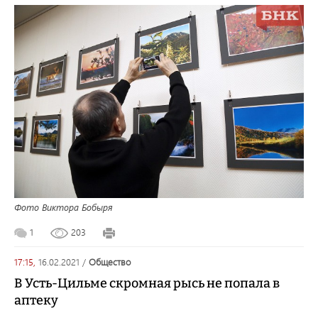
Фото Виктора Бобыря
1
203
17:15,
16.02.2021
/
общество
В Усть-Цильме скромная рысь не попала в
аптеку