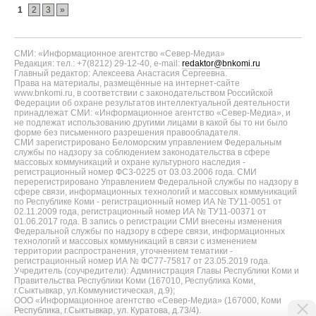
1
2
3
»
СМИ: «Информационное агентство «Север-Медиа»
Редакция: тел.: +7(8212) 29-12-40, e-mail:
redaktor@bnkomi.ru
Главный редактор: Алексеева Анастасия Сергеевна.
Права на материалы, размещённые на интернет-сайте
www.bnkomi.ru, в соответствии с законодательством Российской
Федерации об охране результатов интеллектуальной деятельности
принадлежат СМИ: «Информационное агентство «Север-Медиа», и
не подлежат использованию другими лицами в какой бы то ни было
форме без письменного разрешения правообладателя.
СМИ зарегистрировано Беломорским управлением Федеральным
службы по надзору за соблюдением законодательства в сфере
массовых коммуникаций и охране культурного наследия -
регистрационный номер ФС3-0225 от 03.03.2006 года. СМИ
перерегистрировано Управлением Федеральной службы по надзору в
сфере связи, информационных технологий и массовых коммуникаций
по Республике Коми - регистрационный номер ИА № ТУ11-0051 от
02.11.2009 года, регистрационный номер ИА № ТУ11-00371 от
01.06.2017 года. В запись о регистрации СМИ внесены изменения
Федеральной службы по надзору в сфере связи, информационных
технологий и массовых коммуникаций в связи с изменением
территории распространения, уточнением тематики -
регистрационный номер ИА № ФС77-75817 от 23.05.2019 года.
Учредитель (соучредители): Администрация Главы Республики Коми и
Правительства Республики Коми (167010, Республика Коми,
г.Сыктывкар, ул.Коммунистическая, д.9);
ООО «Информационное агентство «Север-Медиа» (167000, Коми
Республика, г.Сыктывкар, ул. Куратова, д.73/4).