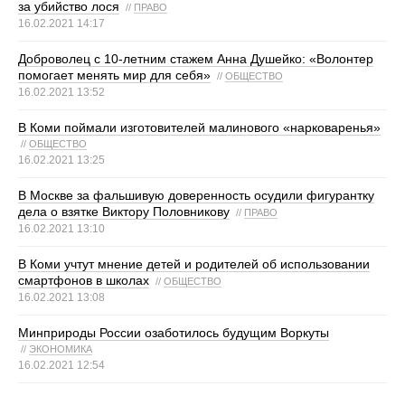
за убийство лося
//
ПРАВО
16.02.2021 14:17
Доброволец с 10-летним стажем Анна Душейко: «Волонтер
помогает менять мир для себя»
//
ОБЩЕСТВО
16.02.2021 13:52
В Коми поймали изготовителей малинового «нарковаренья»
//
ОБЩЕСТВО
16.02.2021 13:25
В Москве за фальшивую доверенность осудили фигурантку
дела о взятке Виктору Половникову
//
ПРАВО
16.02.2021 13:10
В Коми учтут мнение детей и родителей об использовании
смартфонов в школах
//
ОБЩЕСТВО
16.02.2021 13:08
Минприроды России озаботилось будущим Воркуты
//
ЭКОНОМИКА
16.02.2021 12:54