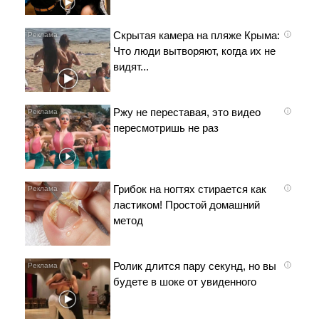
Скрытая камера на пляже Крыма:
i
Что люди вытворяют, когда их не
видят...
Ржу не переставая, это видео
i
пересмотришь не раз
Грибок на ногтях стирается как
i
ластиком! Простой домашний
метод
Ролик длится пару секунд, но вы
i
будете в шоке от увиденного