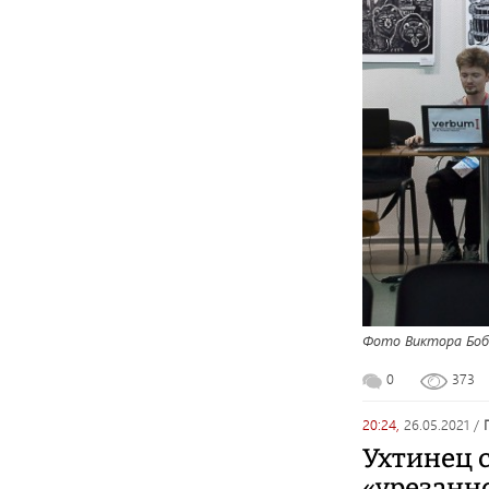
Фото Виктора Боб
0
373
20:24,
26.05.2021
/
Ухтинец с
«урезанн