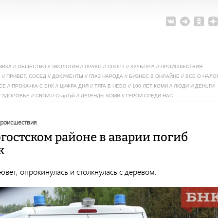
МИКА
//
ОБЩЕСТВО
//
ЭКОЛОГИЯ
//
ПРАВО
//
СПОРТ
//
КУЛЬТУРА
//
ПРОИСШЕСТВИЯ
О
//
ПРИВЕТ, СОСЕД
//
ДОКУМЕНТЫ
//
ГЛАЗ НАРОДА
//
БИЗНЕС В ОНЛАЙНЕ
//
ВСЕ О НАЛО
СЕ
//
ПРОКАЧКА С БНК
//
ЦИФРА ДНЯ
//
ТЯГА В НЕБО
//
100 ЛЕТ КОМИ
//
ЛЮДИ И ДЕНЬГИ
/
ЗДОРОВЬЕ
//
СВОИ
//
СтарТуй
//
ЛЕГЕНДЫ КОМИ
//
ГЕРОИ СРЕДИ НАС
происшествия
гостском районе в аварии погиб
к
кювет, опрокинулась и столкнулась с деревом.