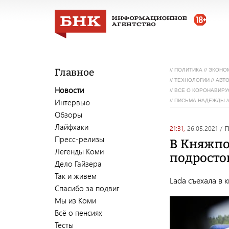
Главное
//
ПОЛИТИКА
//
ЭКОНО
//
ТЕХНОЛОГИИ
//
АВТ
Новости
//
ВСЕ О КОРОНАВИРУ
Интервью
//
ПИСЬМА НАДЕЖДЫ
/
Обзоры
Лайфхаки
21:31,
26.05.2021
/
Пресс-релизы
В Княжпо
Легенды Коми
подросто
Дело Гайзера
Так и живем
Lada съехала в 
Спасибо за подвиг
Мы из Коми
Всё о пенсиях
Тесты