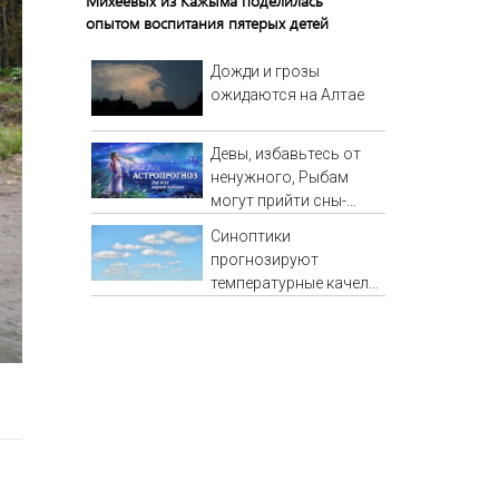
Михеевых из Кажыма поделилась
опытом воспитания пятерых детей
Дожди и грозы
ожидаются на Алтае
Девы, избавьтесь от
ненужного, Рыбам
могут прийти сны-
подсказки, а Львам
Синоптики
советуют быть
прогнозируют
лидером в деле
температурные качели
в Башкирии