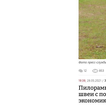
Фото пресс-службы
12
853
19:39,
26.05.2021
/
Пилорамы 
швеи с п
экономик