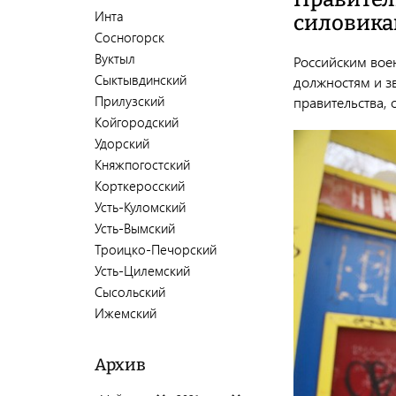
Инта
силовик
Сосногорск
Вуктыл
Российским воен
Сыктывдинский
должностям и зв
Прилузский
правительства,
Койгородский
Удорский
Княжпогостский
Корткеросский
Усть-Куломский
Усть-Вымский
Троицко-Печорский
Усть-Цилемский
Сысольский
Ижемский
Архив