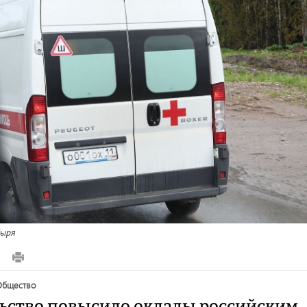
ыря
общество
ьство повысило оклады российским