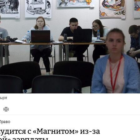
ыря
право
удится с «Магнитом» из-за
ой» зарплаты