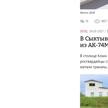
Фото БНК
10
185
20:02,
26.05.2021
/
В Сыктыв
из АК-74
В столице Коми
росгвардейцы с
метали гранаты.