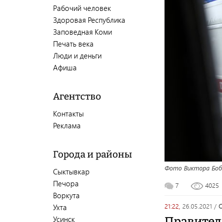
Рабочий человек
Здоровая Республика
Заповедная Коми
Печать века
Люди и деньги
Афиша
Агентство
Контакты
Реклама
Города и районы
Фото Виктора Боб
Сыктывкар
Печора
7
4025
Воркута
21:22,
26.05.2021
/
Ухта
Усинск
Правител