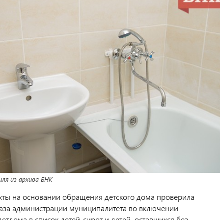
ля из архива БНК
хты на основании обращения детского дома проверила
каза администрации муниципалитета во включении
етдома в список детей-сирот и детей, оставшихся без