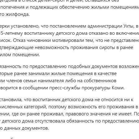
о попечения и подлежащих обеспечению жилыми помещения
го жилфонда.
ерки установлено, что постановлением администрации Ухты, в
 15-летнему воспитаннику детского дома отказано во включени
писок. Отказ чиновники мотивировали тем, что не представле
одтверждающие невозможность проживания сироты в ранее
илом помещении.
язанность по предоставлению подобных документов возложе
оторые ранее занимали жилые помещения в качестве
ли членов семьи нанимателя либо на собственников
ворится в сообщении пресс-службы прокуратуры Коми.
тановила, что воспитанник детского дома не относится ни к
численных категорий, поэтому возможность его проживания в
ии, где он ранее проживал, правового значения не имеет. П
у детского дома отсутствовала обязанность по предоставлению
ю данных документов.