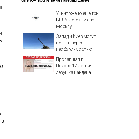
ми
Уничтожено еще три
БПЛА, летевших на
Москву
и
Запад и Киев могут
ны
встать перед
необходимостью
выполнить условия
Пропавшая в
Путина
на
Пскове 17-летняя
девушка найдена
мертвой
о
 в