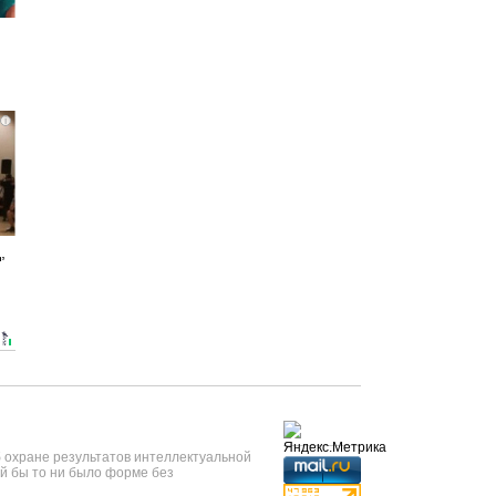
i
,
б охране результатов интеллектуальной
й бы то ни было форме без