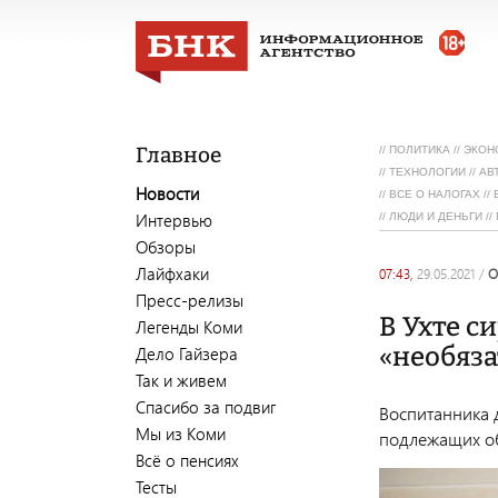
Главное
//
ПОЛИТИКА
//
ЭКОН
//
ТЕХНОЛОГИИ
//
АВ
Новости
//
ВСЕ О НАЛОГАХ
//
Интервью
//
ЛЮДИ И ДЕНЬГИ
//
Обзоры
Лайфхаки
07:43,
29.05.2021
/
Пресс-релизы
В Ухте с
Легенды Коми
«необяза
Дело Гайзера
Так и живем
Спасибо за подвиг
Воспитанника 
Мы из Коми
подлежащих о
Всё о пенсиях
Тесты