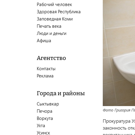
Рабочий человек
Здоровая Республика
Заповедная Коми
Печать века
Люди и деньги
Афиша
Агентство
Контакты
Реклама
Города и районы
Сыктывкар
Фото Григория Пи
Печора
Воркута
Прокуратура У
Ухта
законность от
Усинск
воспитанника д