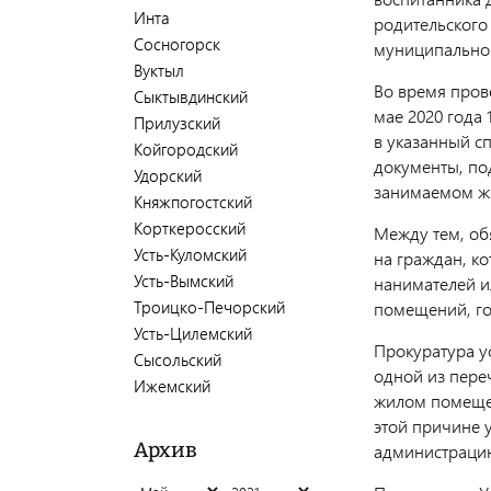
Инта
родительског
Сосногорск
муниципально
Вуктыл
Во время пров
Сыктывдинский
мае 2020 года
Прилузский
в указанный с
Койгородский
документы, п
Удорский
занимаемом ж
Княжпогостский
Корткеросский
Между тем, об
Усть-Куломский
на граждан, к
Усть-Вымский
нанимателей и
Троицко-Печорский
помещений, го
Усть-Цилемский
Прокуратура ус
Сысольский
одной из пере
Ижемский
жилом помещен
этой причине 
Архив
администраци