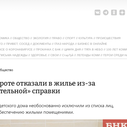
ОМИКА
//
ОБЩЕСТВО
//
ЭКОЛОГИЯ
//
ПРАВО
//
СПОРТ
//
КУЛЬТУРА
//
ПРОИСШЕСТВИЯ
ТО
//
ПРИВЕТ, СОСЕД
//
ДОКУМЕНТЫ
//
ГЛАЗ НАРОДА
//
БИЗНЕС В ОНЛАЙНЕ
ВСЕ О КОРОНАВИРУСЕ
//
ПРОКАЧКА С БНК
//
ЦИФРА ДНЯ
//
ТЯГА В НЕБО
//
100 ЛЕТ КОМИ
ПИСЬМА НАДЕЖДЫ
//
ЗДОРОВЬЕ
//
СВОИ
//
СтарТуй
//
ЛЕГЕНДЫ КОМИ
//
ГЕРОИ СРЕДИ Н
общество
ироте отказали в жилье из-за
тельной» справки
детского дома необоснованно исключили из списка лиц,
беспечению жилыми помещениями.