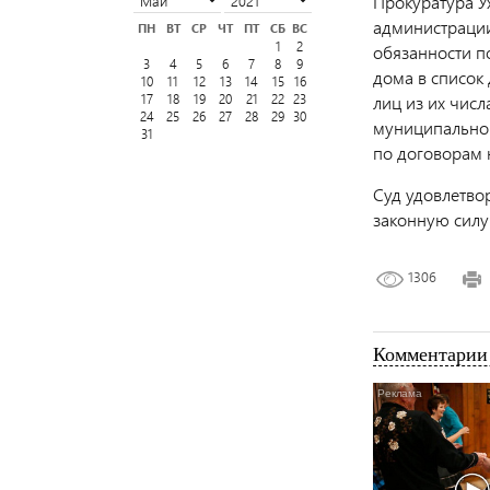
Прокуратура У
администрации
ПН
ВТ
СР
ЧТ
ПТ
СБ
ВС
1
2
обязанности п
3
4
5
6
7
8
9
дома в список 
10
11
12
13
14
15
16
17
18
19
20
21
22
23
лиц из их чис
24
25
26
27
28
29
30
муниципально
31
по договорам
Суд удовлетво
законную силу
1306
Комментарии 