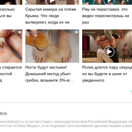
сколько
Скрытая камера на пляже
Ржу не переставая, это
ься вы
Крыма: Что люди
видео пересмотришь не
вытворяют, когда их не
раз
видят...
i
i
х стирается
Ногти будут чистыми!
Ролик длится пару секунд
ростой
Домашний метод убьет
но вы будете в шоке от
д
грибок, возьмите 3%-ю…
увиденного
i.ru
ww.bnkomi.ru, в соответствии с законодательством Российской Федерации о
тство «Север-Медиа», и не подлежат использованию другими лицами в како