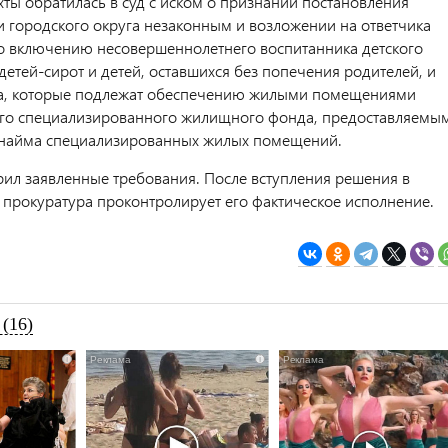
хты обратилась в суд с иском о признании постановления
 городского округа незаконным и возложении на ответчика
о включению несовершеннолетнего воспитанника детского
детей-сирот и детей, оставшихся без попечения родителей, и
ла, которые подлежат обеспечению жилыми помещениями
го специализированного жилищного фонда, предоставляемы
 найма специализированных жилых помещений.
рил заявленные требования. После вступления решения в
 прокуратура проконтролирует его фактическое исполнение.
(16)
i
i