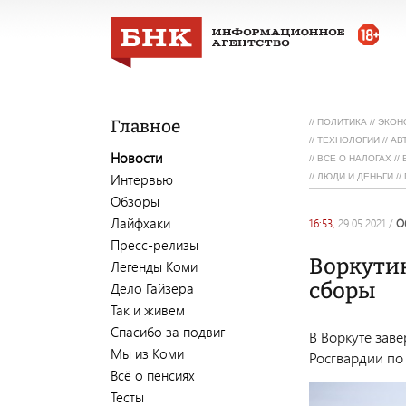
Главное
//
ПОЛИТИКА
//
ЭКОН
//
ТЕХНОЛОГИИ
//
АВ
Новости
//
ВСЕ О НАЛОГАХ
//
Интервью
//
ЛЮДИ И ДЕНЬГИ
//
Обзоры
Лайфхаки
16:53,
29.05.2021
/
Пресс-релизы
Воркути
Легенды Коми
сборы
Дело Гайзера
Так и живем
Спасибо за подвиг
В Воркуте зав
Мы из Коми
Росгвардии по
Всё о пенсиях
Тесты