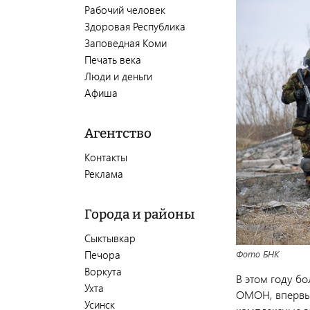
Рабочий человек
Здоровая Республика
Заповедная Коми
Печать века
Люди и деньги
Афиша
Агентство
Контакты
Реклама
Города и районы
Сыктывкар
Печора
Фото БНК
Воркута
В этом году б
Ухта
ОМОН, впервые
Усинск