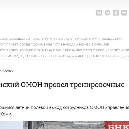
ОМИКА
//
ОБЩЕСТВО
//
ЭКОЛОГИЯ
//
ПРАВО
//
СПОРТ
//
КУЛЬТУРА
//
ПРОИСШЕСТВИЯ
ТО
//
ПРИВЕТ, СОСЕД
//
ДОКУМЕНТЫ
//
ГЛАЗ НАРОДА
//
БИЗНЕС В ОНЛАЙНЕ
ВСЕ О КОРОНАВИРУСЕ
//
ПРОКАЧКА С БНК
//
ЦИФРА ДНЯ
//
ТЯГА В НЕБО
//
100 ЛЕТ КОМИ
ПИСЬМА НАДЕЖДЫ
//
ЗДОРОВЬЕ
//
СВОИ
//
СтарТуй
//
ЛЕГЕНДЫ КОМИ
//
ГЕРОИ СРЕДИ Н
общество
нский ОМОН провел тренировочные
ершился летний полевой выход сотрудников ОМОН Управлени
 Коми.