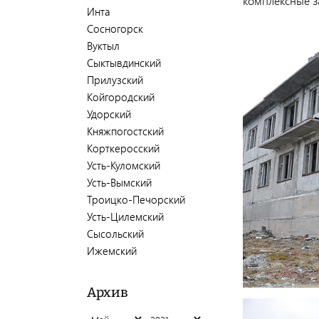
комплексные з
Инта
Сосногорск
Вуктыл
Сыктывдинский
Прилузский
Койгородский
Удорский
Княжпогостский
Корткеросский
Усть-Куломский
Усть-Вымский
Троицко-Печорский
Усть-Цилемский
Сысольский
Ижемский
Архив