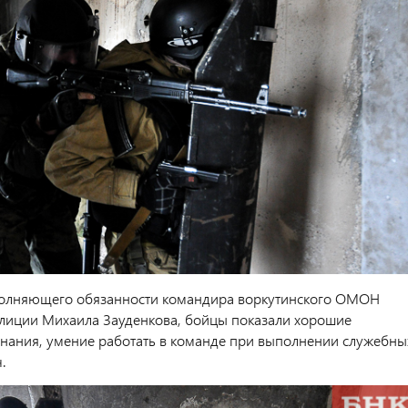
полняющего обязанности командира воркутинского ОМОН
лиции Михаила Зауденкова, бойцы показали хорошие
знания, умение работать в команде при выполнении служебны
.