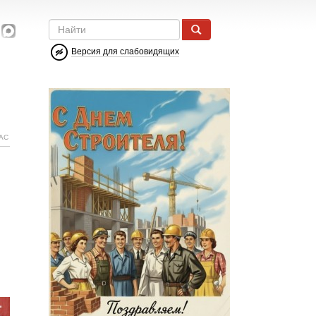
Версия для слабовидящих
АС
я