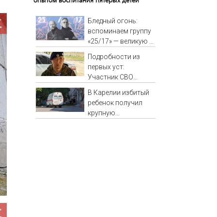
Бледный огонь:
вспоминаем группу
«25/17» — великую и
(часто) ужасную
Подробности из
первых уст:
Участник СВО
рассказал, что
В Карелии избитый
спасло его в
ребенок получил
схватке с медведем
крупную
компенсацию от
родителей обидчика
(ВИДЕО)