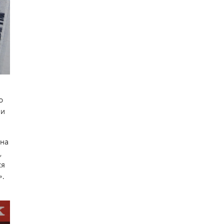
о
ли
 на
,
ся
».