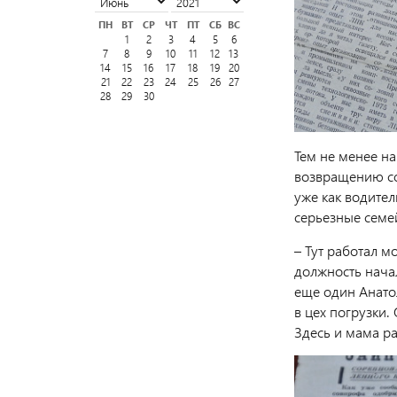
ПН
ВТ
СР
ЧТ
ПТ
СБ
ВС
1
2
3
4
5
6
7
8
9
10
11
12
13
14
15
16
17
18
19
20
21
22
23
24
25
26
27
28
29
30
Тем не менее на
возвращению со 
уже как водител
серьезные семе
– Тут работал м
должность нача
еще один Анатол
в цех погрузки.
Здесь и мама ра