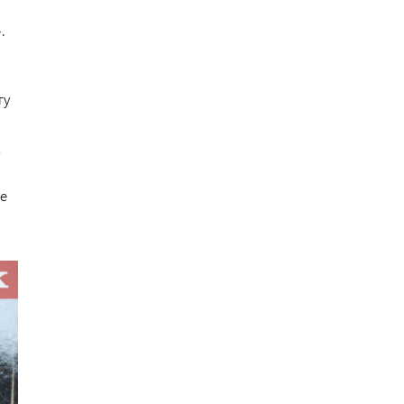
.
гу
у
е