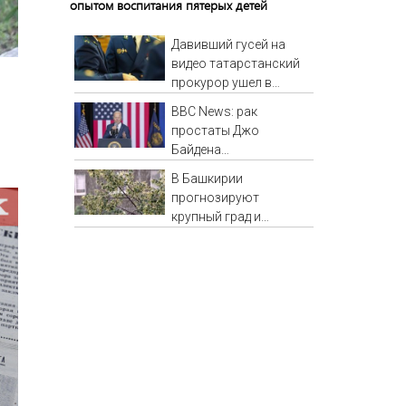
опытом воспитания пятерых детей
Давивший гусей на
видео татарстанский
прокурор ушел в
отставку 09/08/2026 –
BBC News: рак
Новости
простаты Джо
Байдена
распространился на
В Башкирии
его кости и органы
прогнозируют
крупный град и
сильный ветер