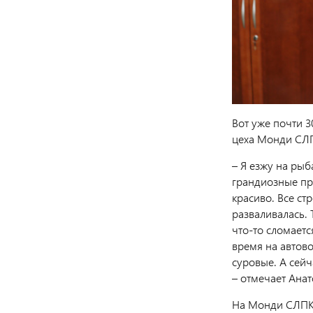
Вот уже почти 3
цеха Монди СЛПК
– Я езжу на рыба
грандиозные пр
красиво. Все ст
разваливалась. 
что-то сломаетс
время на автово
суровые. А сейч
– отмечает Анат
На Монди СЛПК 