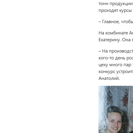
тонн продукции.
проходят курсы
– Главное, чтоб
На комбинате Ан
Екатерину. Она
– На производст
кого-то день ро
цеху много пар
конкурс устроит
Анатолий.