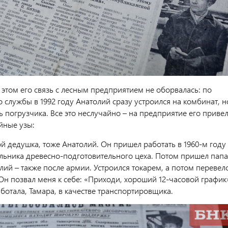
 этом его связь с лесным предприятием не оборвалась: по
службы в 1992 году Анатолий сразу устроился на комбинат, н
ь погрузчика. Все это неслучайно – на предприятие его приве
йные узы:
ой дедушка, тоже Анатолий. Он пришел работать в 1960-м году
льника древесно-подготовительного цеха. Потом пришел папа
ий – также после армии. Устроился токарем, а потом перевел
 Он позвал меня к себе: «Приходи, хороший 12-часовой график
ботала, Тамара, в качестве транспортировщика.