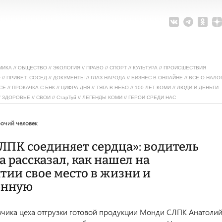
МИКА
//
ОБЩЕСТВО
//
ЭКОЛОГИЯ
//
ПРАВО
//
СПОРТ
//
КУЛЬТУРА
//
ПРОИСШЕСТВИЯ
О
//
ПРИВЕТ, СОСЕД
//
ДОКУМЕНТЫ
//
ГЛАЗ НАРОДА
//
БИЗНЕС В ОНЛАЙНЕ
//
ВСЕ О НАЛО
СЕ
//
ПРОКАЧКА С БНК
//
ЦИФРА ДНЯ
//
ТЯГА В НЕБО
//
100 ЛЕТ КОМИ
//
ЛЮДИ И ДЕНЬГИ
/
ЗДОРОВЬЕ
//
СВОИ
//
СтарТуй
//
ЛЕГЕНДЫ КОМИ
//
ГЕРОИ СРЕДИ НАС
бочий человек
ЛПК соединяет сердца»: водитель
 рассказал, как нашел на
тии свое место в жизни и
енную
зчика цеха отгрузки готовой продукции Монди СЛПК Анатоли