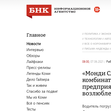
Главное
//
ПОЛИТИКА
//
ЭКОНО
//
ТЕХНОЛОГИИ
//
АВТ
Новости
//
ВСЕ О КОРОНАВИРУ
Интервью
//
ПИСЬМА НАДЕЖДЫ
/
Обзоры
Лайфхаки
08:00,
07.06.2021
/
ра
Пресс-релизы
«Монди С
Легенды Коми
комбината
Дело Гайзера
Так и живем
предприя
Спасибо за подвиг
возлюбл
Мы из Коми
Всё о пенсиях
Водитель погру
Тесты