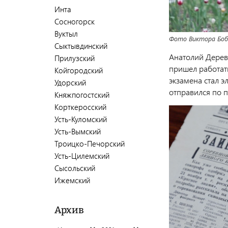
Инта
Сосногорск
Вуктыл
Фото Виктора Бобы
Сыктывдинский
Анатолий Дерев
Прилузский
пришел работать
Койгородский
экзамена стал э
Удорский
отправился по 
Княжпогостский
Корткеросский
Усть-Куломский
Усть-Вымский
Троицко-Печорский
Усть-Цилемский
Сысольский
Ижемский
Архив