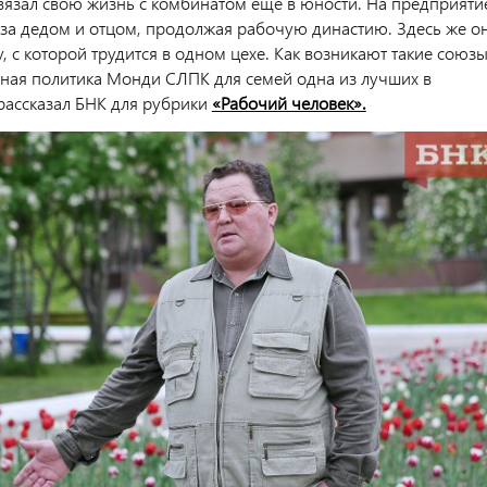
вязал свою жизнь с комбинатом еще в юности. На предприяти
 за дедом и отцом, продолжая рабочую династию. Здесь же о
у, с которой трудится в одном цехе. Как возникают такие союзы
ная политика Монди СЛПК для семей одна из лучших в
 рассказал БНК для рубрики
«Рабочий человек».