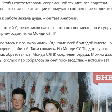
 Чтобы соответствовать современной технике, все водители
 повышения квалификации и получают соответствие «корочки»
ы к работе лежала душа, – считает Анатолий.
атолий Деревесников нашел не только свое место, но и супру
 приемосдатчик на Монди СЛПК.
ве здесь и познакомились. Отдыхали всей бригадой вместе – 
ждения, юбилей. Так и сошлись. На Монди СЛПК, даже у нас в
 так образовались. Монди СЛПК соединяет сердца. Можно даж
ь, сколько пар собралось за счет производства, – вспоминает