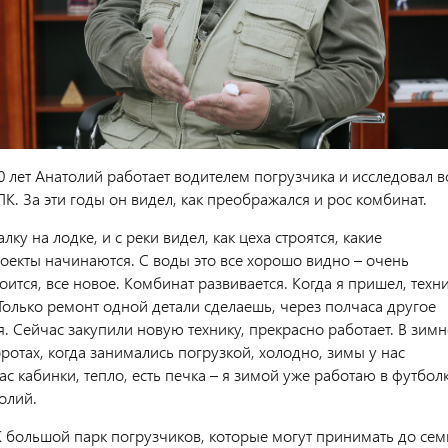
0 лет Анатолий работает водителем погрузчика и исследовал в
. За эти годы он видел, как преображался и рос комбинат.
лку на лодке, и с реки видел, как цеха строятся, какие
оекты начинаются. С воды это все хорошо видно – очень
роится, все новое. Комбинат развивается. Когда я пришел, техн
Только ремонт одной детали сделаешь, через полчаса другое
я. Сейчас закупили новую технику, прекрасно работает. В зимн
ротах, когда занимались погрузкой, холодно, зимы у нас
ас кабинки, тепло, есть печка – я зимой уже работаю в футболк
олий.
большой парк погрузчиков, которые могут принимать до сем