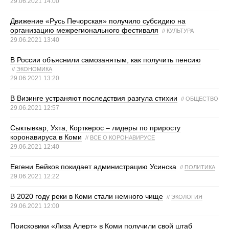
29.06.2021 14:00
Движение «Русь Печорская» получило субсидию на
организацию межрегионального фестиваля
//
КУЛЬТУРА
29.06.2021 13:40
В России объяснили самозанятым, как получить пенсию
//
ЭКОНОМИКА
29.06.2021 13:20
В Визинге устраняют последствия разгула стихии
//
ОБЩЕСТВО
29.06.2021 12:57
Сыктывкар, Ухта, Корткерос – лидеры по приросту
коронавируса в Коми
//
ВСЕ О КОРОНАВИРУСЕ
29.06.2021 12:40
Евгени Бейков покидает администрацию Усинска
//
ПОЛИТИКА
29.06.2021 12:22
В 2020 году реки в Коми стали немного чище
//
ЭКОЛОГИЯ
29.06.2021 12:00
Поисковики «Лиза Алерт» в Коми получили свой штаб