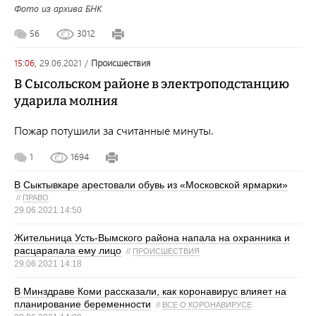
Фото из архива БНК
56
3012
15:06,
29.06.2021
/
происшествия
В Сысольском районе в электроподстанцию
ударила молния
Пожар потушили за считанные минуты.
1
1694
В Сыктывкаре арестовали обувь из «Московской ярмарки»
//
ПРАВО
29.06.2021 14:50
Жительница Усть-Вымского района напала на охранника и
расцарапала ему лицо
//
ПРОИСШЕСТВИЯ
29.06.2021 14:18
В Минздраве Коми рассказали, как коронавирус влияет на
планирование беременности
//
ВСЕ О КОРОНАВИРУСЕ