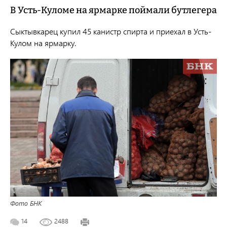
В Усть-Куломе на ярмарке поймали бутлегера
Сыктывкарец купил 45 канистр спирта и приехал в Усть-
Кулом на ярмарку.
Фото БНК
14
2488