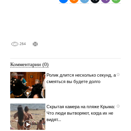
264
Комментарии (0)
Ролик длится несколько секунд, а
i
смеяться вы будете долго
Скрытая камера на пляже Крыма:
i
Что люди вытворяют, когда их не
видят...