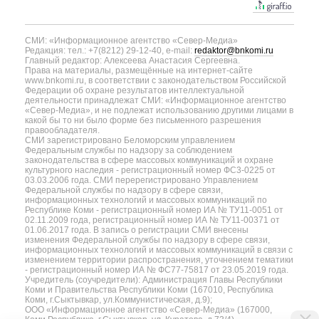
СМИ: «Информационное агентство «Север-Медиа»
Редакция: тел.: +7(8212) 29-12-40, e-mail:
redaktor@bnkomi.ru
Главный редактор: Алексеева Анастасия Сергеевна.
Права на материалы, размещённые на интернет-сайте
www.bnkomi.ru, в соответствии с законодательством Российской
Федерации об охране результатов интеллектуальной
деятельности принадлежат СМИ: «Информационное агентство
«Север-Медиа», и не подлежат использованию другими лицами в
какой бы то ни было форме без письменного разрешения
правообладателя.
СМИ зарегистрировано Беломорским управлением
Федеральным службы по надзору за соблюдением
законодательства в сфере массовых коммуникаций и охране
культурного наследия - регистрационный номер ФС3-0225 от
03.03.2006 года. СМИ перерегистрировано Управлением
Федеральной службы по надзору в сфере связи,
информационных технологий и массовых коммуникаций по
Республике Коми - регистрационный номер ИА № ТУ11-0051 от
02.11.2009 года, регистрационный номер ИА № ТУ11-00371 от
01.06.2017 года. В запись о регистрации СМИ внесены
изменения Федеральной службы по надзору в сфере связи,
информационных технологий и массовых коммуникаций в связи с
изменением территории распространения, уточнением тематики
- регистрационный номер ИА № ФС77-75817 от 23.05.2019 года.
Учредитель (соучредители): Администрация Главы Республики
Коми и Правительства Республики Коми (167010, Республика
Коми, г.Сыктывкар, ул.Коммунистическая, д.9);
ООО «Информационное агентство «Север-Медиа» (167000,