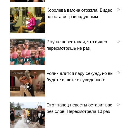
Королева вагона отожгла! Видео
i
не оставит равнодушным
Ржу не переставая, это видео
i
пересмотришь не раз
Ролик длится пару секунд, но вы
i
будете в шоке от увиденного
Этот танец невесты оставит вас
i
без слов! Пересмотрела 10 раз