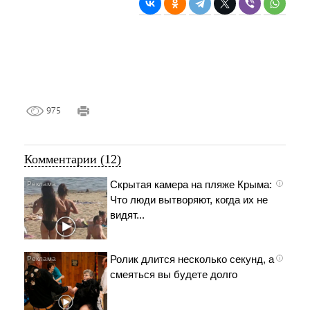
975
Комментарии (12)
Скрытая камера на пляже Крыма:
i
Что люди вытворяют, когда их не
видят...
Ролик длится несколько секунд, а
i
смеяться вы будете долго