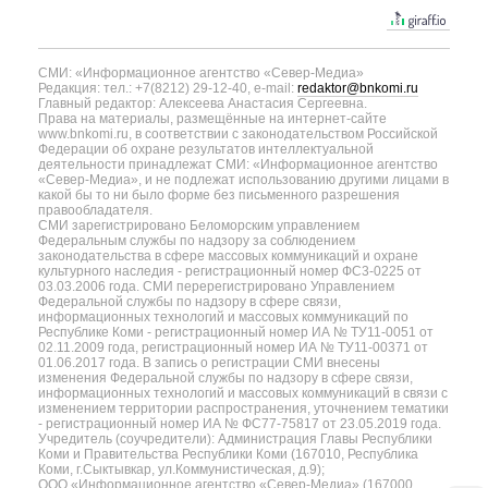
СМИ: «Информационное агентство «Север-Медиа»
Редакция: тел.: +7(8212) 29-12-40, e-mail:
redaktor@bnkomi.ru
Главный редактор: Алексеева Анастасия Сергеевна.
Права на материалы, размещённые на интернет-сайте
www.bnkomi.ru, в соответствии с законодательством Российской
Федерации об охране результатов интеллектуальной
деятельности принадлежат СМИ: «Информационное агентство
«Север-Медиа», и не подлежат использованию другими лицами в
какой бы то ни было форме без письменного разрешения
правообладателя.
СМИ зарегистрировано Беломорским управлением
Федеральным службы по надзору за соблюдением
законодательства в сфере массовых коммуникаций и охране
культурного наследия - регистрационный номер ФС3-0225 от
03.03.2006 года. СМИ перерегистрировано Управлением
Федеральной службы по надзору в сфере связи,
информационных технологий и массовых коммуникаций по
Республике Коми - регистрационный номер ИА № ТУ11-0051 от
02.11.2009 года, регистрационный номер ИА № ТУ11-00371 от
01.06.2017 года. В запись о регистрации СМИ внесены
изменения Федеральной службы по надзору в сфере связи,
информационных технологий и массовых коммуникаций в связи с
изменением территории распространения, уточнением тематики
- регистрационный номер ИА № ФС77-75817 от 23.05.2019 года.
Учредитель (соучредители): Администрация Главы Республики
Коми и Правительства Республики Коми (167010, Республика
Коми, г.Сыктывкар, ул.Коммунистическая, д.9);
ООО «Информационное агентство «Север-Медиа» (167000,