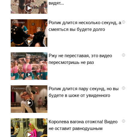
видят...
Ролик длится несколько секунд, а
i
смеяться вы будете долго
Ржу не переставая, это видео
i
пересмотришь не раз
Ролик длится пару секунд, но вы
i
будете в шоке от увиденного
Королева вагона отожгла! Видео
i
не оставит равнодушным