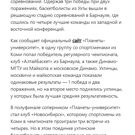
соревнований. Одержав три победы при двух
поражениях, баскетболисты из Ухты вышли в
решающую стадию соревнований в Барнауле, где
сошлись по четыре лучшие команды из западной и
восточной конференций.
Как сообщает официальный
сайт
«Планеты-
университет», в одну группу со спортсменами из
Коми попал победитель регулярного чемпионата,
клуб «АлтайБаскет» из Барнаула, а также Динамо-
МГТУ из Майкопа и московское Динамо. Ухтинцы,
москвичи и майкопская команда показали
одинаковые результаты — 1 победа и два
поражения, но на второе место поднялись ухтинцы,
у которых была лучшая средняя результативность.
В полуфинале соперником «Планеты-университет»
стал клуб «Новосибирск», которому спортсмены из
Коми в чемпионате проиграли три встречи из
четырех. Но в этом поединке ухтинские
баскетболисты сотворили главную сенсацию