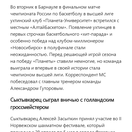
Во вторник в Барнауле в финальном матче
чемпионата России по баскетболу в высшей лиге
ухтинский клуб «Планета-Университет» встретился с
местным «АлтайБаскетом». Появление ухтинцев в
первых строчках баскетбольного «хит-парада» и
особенно победа над клубом-миллионером
«Новосибирск» в полуфинале стали
неожиданностью. Перед решающей игрой сезона
на победу «Планеты» ставили немногие, но команда
выиграла и впервые в своей истории стала
чемпионом высшей лиги. Корреспондент МС
побеседовал с главным тренером команды
Александром Гуторовым.
Сыктывкарец сыграл вничью с голландским
гроссмейстером
Сыктывкарец Алексей Засыпкин принял участие во II
Норвежском шахматном фестивале, который
проходил с 28 апреля по 5 мая в городе Фагернес.