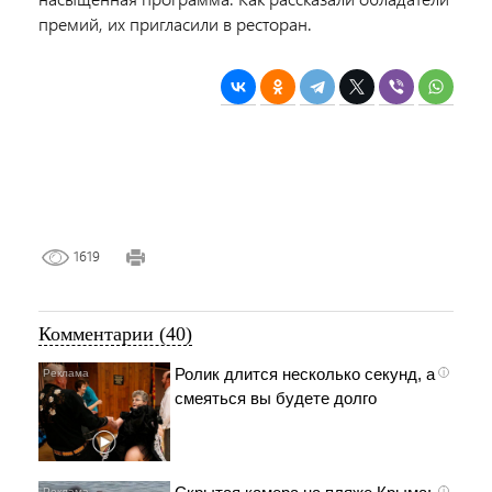
премий, их пригласили в ресторан.
1619
Комментарии (40)
Ролик длится несколько секунд, а
i
смеяться вы будете долго
i