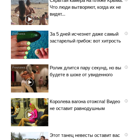
Скрытая камера на пляже Крыма:
Что люди вытворяют, когда их не
видят...
За 5 дней исчезнет даже самый
i
застарелый грибок: вот хитрость
Ролик длится пару секунд, но вы
i
будете в шоке от увиденного
Королева вагона отожгла! Видео
i
не оставит равнодушным
Этот танец невесты оставит вас
i