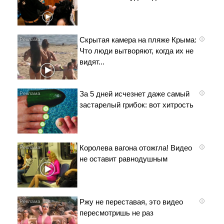
Скрытая камера на пляже Крыма:
i
Что люди вытворяют, когда их не
видят...
За 5 дней исчезнет даже самый
i
застарелый грибок: вот хитрость
Королева вагона отожгла! Видео
i
не оставит равнодушным
Ржу не переставая, это видео
i
пересмотришь не раз