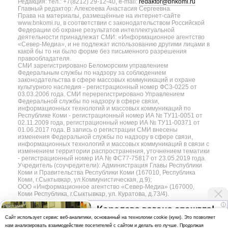
Редакция: тел.: +7(8212) 29-12-40, e-mail:
redaktor@bnkomi.ru
Главный редактор: Алексеева Анастасия Сергеевна.
Права на материалы, размещённые на интернет-сайте
www.bnkomi.ru, в соответствии с законодательством Российской
Федерации об охране результатов интеллектуальной
деятельности принадлежат СМИ: «Информационное агентство
«Север-Медиа», и не подлежат использованию другими лицами в
какой бы то ни было форме без письменного разрешения
правообладателя.
СМИ зарегистрировано Беломорским управлением
Федеральным службы по надзору за соблюдением
законодательства в сфере массовых коммуникаций и охране
культурного наследия - регистрационный номер ФС3-0225 от
03.03.2006 года. СМИ перерегистрировано Управлением
Федеральной службы по надзору в сфере связи,
информационных технологий и массовых коммуникаций по
Республике Коми - регистрационный номер ИА № ТУ11-0051 от
02.11.2009 года, регистрационный номер ИА № ТУ11-00371 от
01.06.2017 года. В запись о регистрации СМИ внесены
изменения Федеральной службы по надзору в сфере связи,
информационных технологий и массовых коммуникаций в связи с
изменением территории распространения, уточнением тематики
- регистрационный номер ИА № ФС77-75817 от 23.05.2019 года.
Учредитель (соучредители): Администрация Главы Республики
Коми и Правительства Республики Коми (167010, Республика
Коми, г.Сыктывкар, ул.Коммунистическая, д.9);
ООО «Информационное агентство «Север-Медиа» (167000,
Коми Республика, г.Сыктывкар, ул. Куратова, д.73/4).
i
Королева вагона отожгла!
Разработка сайта — web-студия «Цифровой Век»
Cайт использует сервис веб-аналитики, основанный на технологии cookie (куки). Это позволяет
Видео не оставит
нам анализировать взаимодействие посетителей с сайтом и делать его лучше. Продолжая
Политика