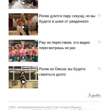
Ролик длится пару секунд, но вы
i
будете в шоке от увиденного
Ржу не переставая, это видео
i
пересмотришь не раз
Ролик из Омска: вы будете
i
смеяться долго
СМИ: «Информационное агентство «Север-Медиа»