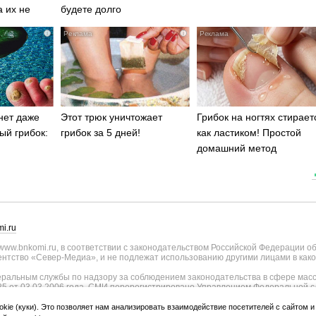
а их не
будете долго
i
i
нет даже
Этот трюк уничтожает
Грибок на ногтях стирает
ый грибок:
грибок за 5 дней!
как ластиком! Простой
домашний метод
i.ru
ww.bnkomi.ru, в соответствии с законодательством Российской Федерации о
тство «Север-Медиа», и не подлежат использованию другими лицами в како
альным службы по надзору за соблюдением законодательства в сфере масс
25 от 03.03.2006 года. СМИ перерегистрировано Управлением Федеральной с
о Республике Коми - регистрационный номер ИА № ТУ11-0051 от 02.11.2009
ии СМИ внесены изменения Федеральной службы по надзору в сфере связи, и
okie (куки). Это позволяет нам анализировать взаимодействие посетителей с сайтом 