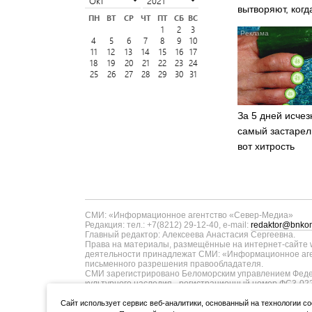
вытворяют, когд
ПН
ВТ
СР
ЧТ
ПТ
СБ
ВС
видят...
1
2
3
4
5
6
7
8
9
10
11
12
13
14
15
16
17
18
19
20
21
22
23
24
25
26
27
28
29
30
31
За 5 дней исчез
самый застарел
вот хитрость
СМИ: «Информационное агентство «Север-Медиа»
Редакция: тел.: +7(8212) 29-12-40, e-mail:
redaktor@bnkom
Главный редактор: Алексеева Анастасия Сергеевна.
Права на материалы, размещённые на интернет-сайте w
деятельности принадлежат СМИ: «Информационное аген
письменного разрешения правообладателя.
СМИ зарегистрировано Беломорским управлением Федер
культурного наследия - регистрационный номер ФС3-02
информационных технологий и массовых коммуникаций п
ТУ11-00371 от 01.06.2017 года. В запись о регистрац
Cайт использует сервис веб-аналитики, основанный на технологии co