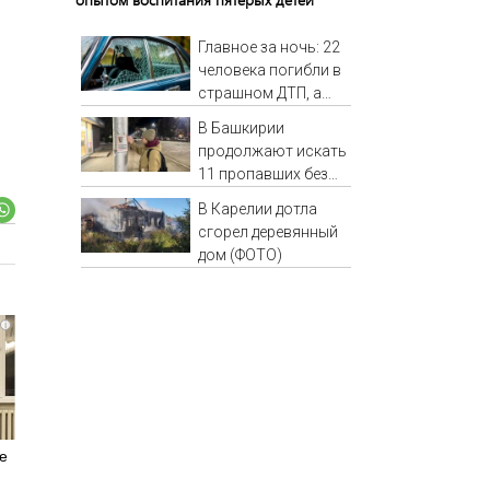
Главное за ночь: 22
человека погибли в
страшном ДТП, а
россияне жалуются
В Башкирии
на отдых в Турции
продолжают искать
11 пропавших без
вести
В Карелии дотла
сгорел деревянный
дом (ФОТО)
i
е