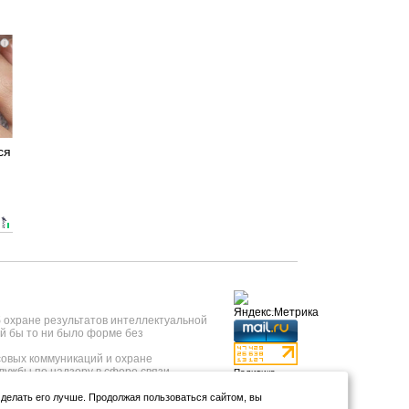
i
ся
б охране результатов интеллектуальной
й бы то ни было форме без
овых коммуникаций и охране
лужбы по надзору в сфере связи,
Политика
 года, регистрационный номер ИА №
конфиденциальности
нформационных технологий и массовых
и делать его лучше. Продолжая пользоваться сайтом, вы
Использование