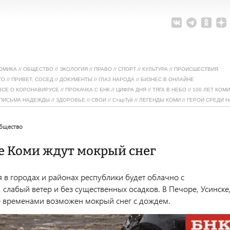
ОМИКА
//
ОБЩЕСТВО
//
ЭКОЛОГИЯ
//
ПРАВО
//
СПОРТ
//
КУЛЬТУРА
//
ПРОИСШЕСТВИЯ
ТО
//
ПРИВЕТ, СОСЕД
//
ДОКУМЕНТЫ
//
ГЛАЗ НАРОДА
//
БИЗНЕС В ОНЛАЙНЕ
ВСЕ О КОРОНАВИРУСЕ
//
ПРОКАЧКА С БНК
//
ЦИФРА ДНЯ
//
ТЯГА В НЕБО
//
100 ЛЕТ КОМИ
ПИСЬМА НАДЕЖДЫ
//
ЗДОРОВЬЕ
//
СВОИ
//
СтарТуй
//
ЛЕГЕНДЫ КОМИ
//
ГЕРОИ СРЕДИ Н
общество
е Коми ждут мокрый снег
 в городах и районах республики будет облачно с
слабый ветер и без существенных осадков. В Печоре, Усинске
е временами возможен мокрый снег с дождем.