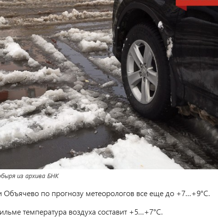
быря из архива БНК
и Объячево по прогнозу метеорологов все еще до +7...+9°C.
Цильме температура воздуха составит +5...+7°C.