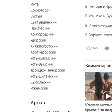
Инта
В Печоре и Тр
Сосногорск
В Усинске и Ву
Вуктыл
Сыктывдинский
В Инте ожидает
Прилузский
Койгородский
В Воркуте похо
Удорский
Княжпогостский
627
Корткеросский
Усть-Куломский
Усть-Вымский
Комментарии 
Троицко-Печорский
Усть-Цилемский
Сысольский
Ижемский
Архив
Скрытая камера
Крыма: Что люд