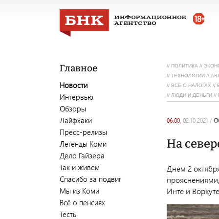
Главное
//
ПОЛИТИКА
//
ЭКОН
//
ТЕХНОЛОГИИ
//
АВ
Новости
//
ВСЕ О НАЛОГАХ
//
Интервью
//
ЛЮДИ И ДЕНЬГИ
//
Обзоры
Лайфхаки
06:00,
02.10.2021
/
Пресс-релизы
На север
Легенды Коми
Дело Гайзера
Так и живем
Днем 2 октября
Спасибо за подвиг
прояснениями, 
Мы из Коми
Инте и Воркут
Всё о пенсиях
Тесты