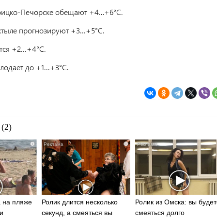
оицко-Печорске обещают +4…+6°C.
ктыле прогнозируют +3...+5°C.
ся +2...+4°C.
лодает до +1...+3°C.
(2)
i
i
 на пляже
Ролик длится несколько
Ролик из Омска: вы будет
и
секунд, а смеяться вы
смеяться долго