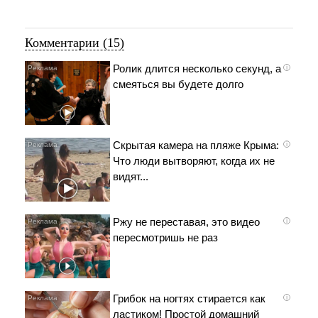
Комментарии (15)
Ролик длится несколько секунд, а
i
смеяться вы будете долго
Скрытая камера на пляже Крыма:
i
Что люди вытворяют, когда их не
видят...
Ржу не переставая, это видео
i
пересмотришь не раз
Грибок на ногтях стирается как
i
ластиком! Простой домашний