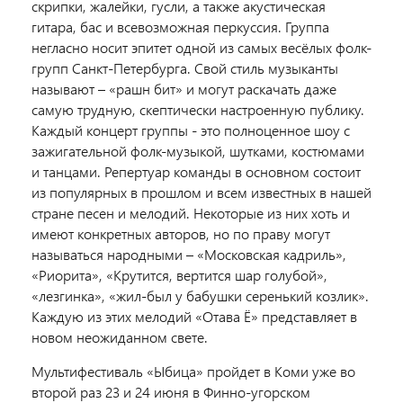
скрипки, жалейки, гусли, а также акустическая
гитара, бас и всевозможная перкуссия. Группа
негласно носит эпитет одной из самых весёлых фолк-
групп Санкт-Петербурга. Свой стиль музыканты
называют – «рашн бит» и могут раскачать даже
самую трудную, скептически настроенную публику.
Каждый концерт группы - это полноценное шоу с
зажигательной фолк-музыкой, шутками, костюмами
и танцами. Репертуар команды в основном состоит
из популярных в прошлом и всем известных в нашей
стране песен и мелодий. Некоторые из них хоть и
имеют конкретных авторов, но по праву могут
называться народными – «Московская кадриль»,
«Риорита», «Крутится, вертится шар голубой»,
«лезгинка», «жил-был у бабушки серенький козлик».
Каждую из этих мелодий «Отава Ё» представляет в
новом неожиданном свете.
Мультифестиваль «Ыбица» пройдет в Коми уже во
второй раз 23 и 24 июня в Финно-угорском