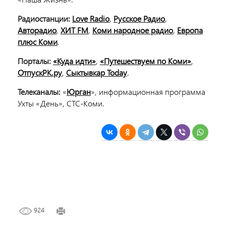
Радиостанции:
Love Radio
,
Русское Радио
,
Авторадио
,
ХИТ FM
,
Коми народное радио
,
Европа
плюс Коми
.
Порталы:
«Куда идти»
,
«Путешествуем по Коми»
,
ОтпускРК.ру
,
Сыктывкар Today
.
Телеканалы:
«
Юрган
», информационная программа
Ухты «День», СТС-Коми.
924