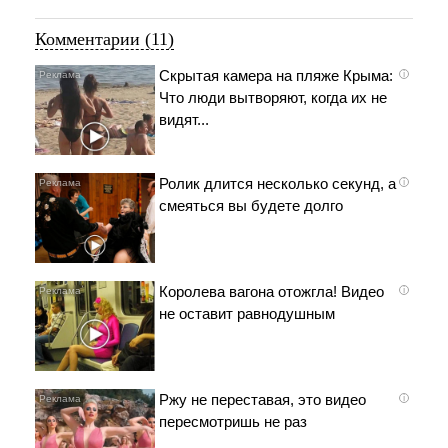
Комментарии (11)
Скрытая камера на пляже Крыма:
i
Что люди вытворяют, когда их не
видят...
Ролик длится несколько секунд, а
i
смеяться вы будете долго
Королева вагона отожгла! Видео
i
не оставит равнодушным
Ржу не переставая, это видео
i
пересмотришь не раз