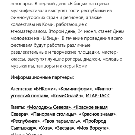
этнопарке. В первый день «Ыбицы» на сценах
мультифестиваля выступят гости республики из
финно-угорских стран и регионов, а также
коллективы из Коми, работающие с
этноматериалом. Второй день, 24 июня, станет Днем
молодежи на «Ыбице». В течение проведения всего
фестиваля будут работать различные
развлекательные и творческие площадки, мастер-
классы, выступят лучшие рэперы, диджеи, молодые
музыканты, танцоры и актеры Коми.
Информационные партнеры:
Агентства:
«БНКоми»,
«Комиинформ»
,
«Финно-
угорский портал»
, «
КомиОнлайн
»,
ИТАР-ТАСС
.
Газеты:
«Молодежь Севера»
,
«Красное знамя
Севера»
,
«Панорама столицы»
,
«Красное знамя»
,
«Республика»
,
«Твоя параллель»
,
«ПроГород
Сыктывкар»
,
«Ухта»
,
«Звезда»
,
«Моя Воркута»
,
«Наша Жизнь».