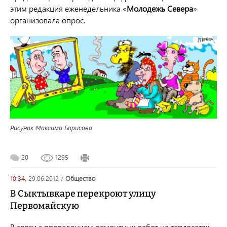
этим редакция еженедельника «
Молодежь Севера
»
организовала опрос.
Рисунок Максима Борисова
20
1295
10:34,
29.06.2012
/
общество
В Сыктывкаре перекроют улицу
Первомайскую
В связи с проведением ремонтных работ на теплосетях