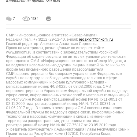
Кабанцева из архива БНКоми
7
1184
СМИ: «Информационное агентство «Север-Медиа»
Редакция: тел.: +7(8212) 29-12-40, e-mail:
redaktor@bnkomi.ru
Главный редактор: Алексеева Анастасия Сергеевна.
Права на материалы, размещённые на интернет-сайте
www.bnkomi.ru, в соответствии с законодательством Российской
Федерации об охране результатов интеллектуальной деятельности
принадлежат СМИ: «Информационное агентство «Север-Медиа», и
не подлежат использованию другими лицами в какой бы то ни было
форме без письменного разрешения правообладателя.
СМИ зарегистрировано Беломорским управлением Федеральным
службы по надзору за соблюдением законодательства в сфере
массовых коммуникаций и охране культурного наследия -
регистрационный номер ФС3-0225 от 03.03.2006 года. СМИ
перерегистрировано Управлением Федеральной службы по надзору в
сфере связи, информационных технологий и массовых коммуникаций
по Республике Коми - регистрационный номер ИА № ТУ11-0051 от
02.11.2009 года, регистрационный номер ИА № ТУ11-00371 от
01.06.2017 года. В запись о регистрации СМИ внесены изменения
Федеральной службы по надзору в сфере связи, информационных
технологий и массовых коммуникаций в связи с изменением
территории распространения, уточнением тематики -
регистрационный номер ИА № ФС77-75817 от 23.05.2019 года.
Учредитель (соучредители): Администрация Главы Республики Коми и
Правительства Республики Коми (167010, Республика Коми,