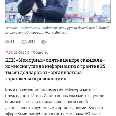
Ухтинец "воспитывал" водителя маршрутки бейсбольной битой
за включенный поворот. Фото БНКоми
88
2551
17:31,
29.06.2012
/
общество
КПК «Мемориал» опять в центре скандала –
комиссия утаила информацию о гранте в 25
тысяч долларов от «организатора
«оранжевых» революций»
Коми правозащитная комиссия «Мемориал» и ее
председатель Игорь Сажин вновь оказались в центре
внимания в связи с финансированием своей
деятельности зарубежными организациями. Вчера в
эфире Коми республиканского телеканала «Юрган»