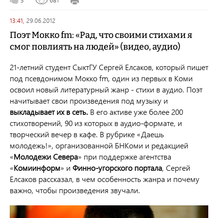
13:41,
29.06.2012
Поэт Мокко fm: «Рад, что своими стихами я
смог повлиять на людей» (видео, аудио)
21-летний студент СыктГУ Сергей Елсаков, который пишет
под псевдонимом Мокко fm, один из первых в Коми
освоил новый литературный жанр - стихи в аудио. Поэт
начитывает свои произведения под музыку и
выкладывает их в сеть.
В его активе уже более 200
стихотворений, 90 из которых в аудио-формате, и
творческий вечер в кафе. В рубрике «Даешь
молодежь!», организованной БНКоми и редакцией
«
Молодежи Севера
» при поддержке агентства
«
Комиинформ
» и
Финно-угорского портала
, Сергей
Елсаков рассказал, в чем особенность жанра и почему
важно, чтобы произведения звучали.