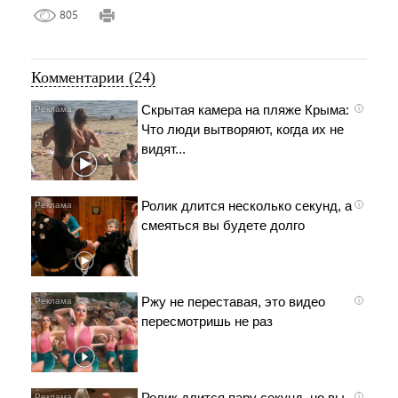
805
Комментарии (24)
Скрытая камера на пляже Крыма:
i
Что люди вытворяют, когда их не
видят...
Ролик длится несколько секунд, а
i
смеяться вы будете долго
Ржу не переставая, это видео
i
пересмотришь не раз
Ролик длится пару секунд, но вы
i