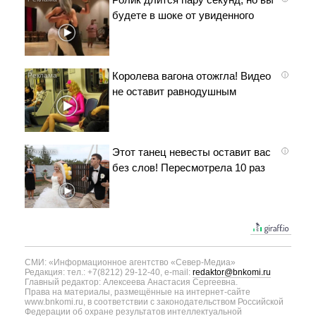
будете в шоке от увиденного
Королева вагона отожгла! Видео
i
не оставит равнодушным
Этот танец невесты оставит вас
i
без слов! Пересмотрела 10 раз
СМИ: «Информационное агентство «Север-Медиа»
Редакция: тел.: +7(8212) 29-12-40, e-mail:
redaktor@bnkomi.ru
Главный редактор: Алексеева Анастасия Сергеевна.
Права на материалы, размещённые на интернет-сайте
www.bnkomi.ru, в соответствии с законодательством Российской
Федерации об охране результатов интеллектуальной