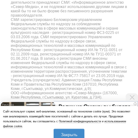
деятельности принадлежат СМИ: «Информационное агентство
«Север-Медиа», и не подлежат использованию другими лицами в
какой бы то ни было форме без письменного разрешения
правообладателя.
СМИ зарегистрировано Беломорским управлением
Федеральным службы по надзору за соблюдением
законодательства в сфере массовых коммуникаций и охране
культурного наследия - регистрационный номер ФС3-0225 от
03.03.2006 года. СМИ перерегистрировано Управлением
Федеральной службы по надзору в сфере связи,
информационных технологий и массовых коммуникаций по
Республике Коми - регистрационный номер ИА № ТУ11-0051 от
02.11.2009 года, регистрационный номер ИА № ТУ11-00371 от
01.06.2017 года. В запись о регистрации СМИ внесены
изменения Федеральной службы по надзору в сфере связи,
информационных технологий и массовых коммуникаций в связи с
изменением территории распространения, уточнением тематики
- регистрационный номер ИА № ФС77-75817 от 23.05.2019 года.
Учредитель (соучредители): Администрация Главы Республики
Коми и Правительства Республики Коми (167010, Республика
Коми, г.Сыктывкар, ул.Коммунистическая, д.9);
ООО «Информационное агентство «Север-Медиа» (167000,
Коми Республика, г.Сыктывкар, ул. Куратова, д.73/4).
i
Ролик из Омска: вы будете
Разработка сайта — web-студия «Цифровой Век»
Cайт использует сервис веб-аналитики, основанный на технологии cookie (куки). Это позволяет
смеяться долго
нам анализировать взаимодействие посетителей с сайтом и делать его лучше. Продолжая
Политика
пользоваться сайтом, вы соглашаетесь с
Политикой конфиденциальности
и
использованием
конфиденциальности
файлов cookie
.
Использование аналитики и файлов куки
Закрыть
*