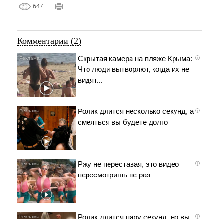
647
Комментарии (2)
Скрытая камера на пляже Крыма:
i
Что люди вытворяют, когда их не
видят...
Ролик длится несколько секунд, а
i
смеяться вы будете долго
Ржу не переставая, это видео
i
пересмотришь не раз
Ролик длится пару секунд, но вы
i