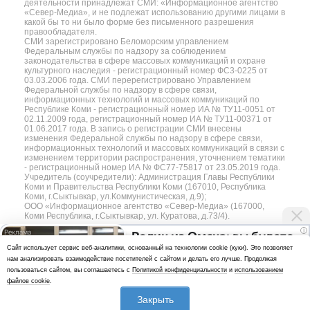
деятельности принадлежат СМИ: «Информационное агентство
«Север-Медиа», и не подлежат использованию другими лицами в
какой бы то ни было форме без письменного разрешения
правообладателя.
СМИ зарегистрировано Беломорским управлением
Федеральным службы по надзору за соблюдением
законодательства в сфере массовых коммуникаций и охране
культурного наследия - регистрационный номер ФС3-0225 от
03.03.2006 года. СМИ перерегистрировано Управлением
Федеральной службы по надзору в сфере связи,
информационных технологий и массовых коммуникаций по
Республике Коми - регистрационный номер ИА № ТУ11-0051 от
02.11.2009 года, регистрационный номер ИА № ТУ11-00371 от
01.06.2017 года. В запись о регистрации СМИ внесены
изменения Федеральной службы по надзору в сфере связи,
информационных технологий и массовых коммуникаций в связи с
изменением территории распространения, уточнением тематики
- регистрационный номер ИА № ФС77-75817 от 23.05.2019 года.
Учредитель (соучредители): Администрация Главы Республики
Коми и Правительства Республики Коми (167010, Республика
Коми, г.Сыктывкар, ул.Коммунистическая, д.9);
ООО «Информационное агентство «Север-Медиа» (167000,
Коми Республика, г.Сыктывкар, ул. Куратова, д.73/4).
i
Ролик из Омска: вы будете
Разработка сайта — web-студия «Цифровой Век»
Cайт использует сервис веб-аналитики, основанный на технологии cookie (куки). Это позволяет
смеяться долго
нам анализировать взаимодействие посетителей с сайтом и делать его лучше. Продолжая
Политика
пользоваться сайтом, вы соглашаетесь с
Политикой конфиденциальности
и
использованием
конфиденциальности
файлов cookie
.
Использование аналитики и файлов куки
Закрыть
*