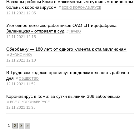
Названы районы Коми с максимальным суточным приростом
больных коронавирусом
//
ВСЕ О КОРОНАВИРУСЕ
12.11.2021 12:35
Уголовное дело экс-работников ОАО «Птицефабрика
Зеленецкая» отправят в суд
//
ПРАВО
12.11.2021 12:15
Сбербанку — 180 лет: от одного клиента к ста миллионам
//
ЭКОНОМИКА
12.11.2021 12:10
В Трудовом кодексе пропишут продолжительность рабочего
дня
//
ОБЩЕСТВО
12.11.2021 11:52
Коронавирус в Коми: за сутки выявили 388 заболевших
//
ВСЕ О КОРОНАВИРУСЕ
12.11.2021 11:35
1
2
3
»