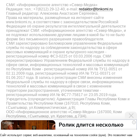
СМИ: «Информационное агентство «Север-Медиа»
Редакция: тел.: +7(8212) 29-12-40, e-mail:
redaktor@bnkomi.ru
Главный редактор: Алексеева Анастасия Сергеевна.
Права на материалы, размещённые на интернет-сайте
www.bnkomi.ru, в соответствии с законодательством Российской
Федерации об охране результатов интеллектуальной деятельности
принадлежат СМИ: «Информационное агентство «Север-Медиа», и
не подлежат использованию другими лицами в какой бы то ни было
форме без письменного разрешения правообладателя.
СМИ зарегистрировано Беломорским управлением Федеральным
службы по надзору за соблюдением законодательства в сфере
массовых коммуникаций и охране культурного наследия -
регистрационный номер ФС3-0225 от 03.03.2006 года. СМИ
перерегистрировано Управлением Федеральной службы по надзору в
сфере связи, информационных технологий и массовых коммуникаций
по Республике Коми - регистрационный номер ИА № ТУ11-0051 от
02.11.2009 года, регистрационный номер ИА № ТУ11-00371 от
01.06.2017 года. В запись о регистрации СМИ внесены изменения
Федеральной службы по надзору в сфере связи, информационных
технологий и массовых коммуникаций в связи с изменением
территории распространения, уточнением тематики -
регистрационный номер ИА № ФС77-75817 от 23.05.2019 года.
Учредитель (соучредители): Администрация Главы Республики Коми и
Правительства Республики Коми (167010, Республика Коми,
г.Сыктывкар, ул.Коммунистическая, д.9);
ООО «Информационное агентство «Север-Медиа» (167000, Коми
Республика, г.Сыктывкар, ул. Куратова, д.73/4).
i
Ролик длится несколько
Разработка сайта — web-студия «Цифровой Век»
секунд, а смеяться вы
Cайт использует сервис веб-аналитики, основанный на технологии cookie (куки). Это позволяет нам
Политика