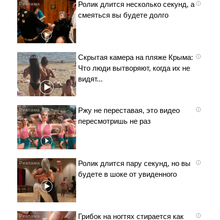
Ролик длится несколько секунд, а
i
смеяться вы будете долго
Скрытая камера на пляже Крыма:
i
Что люди вытворяют, когда их не
видят...
Ржу не переставая, это видео
i
пересмотришь не раз
Ролик длится пару секунд, но вы
i
будете в шоке от увиденного
Грибок на ногтях стирается как
i