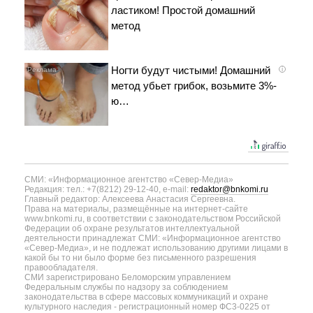
ластиком! Простой домашний
метод
Ногти будут чистыми! Домашний
i
метод убьет грибок, возьмите 3%-
ю…
СМИ: «Информационное агентство «Север-Медиа»
Редакция: тел.: +7(8212) 29-12-40, e-mail:
redaktor@bnkomi.ru
Главный редактор: Алексеева Анастасия Сергеевна.
Права на материалы, размещённые на интернет-сайте
www.bnkomi.ru, в соответствии с законодательством Российской
Федерации об охране результатов интеллектуальной
деятельности принадлежат СМИ: «Информационное агентство
«Север-Медиа», и не подлежат использованию другими лицами в
какой бы то ни было форме без письменного разрешения
правообладателя.
СМИ зарегистрировано Беломорским управлением
Федеральным службы по надзору за соблюдением
законодательства в сфере массовых коммуникаций и охране
культурного наследия - регистрационный номер ФС3-0225 от