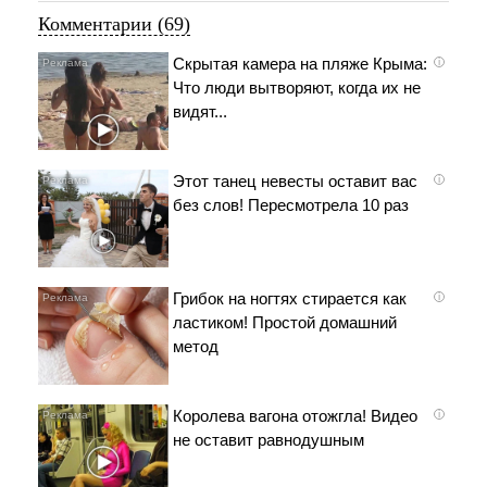
Комментарии (69)
Скрытая камера на пляже Крыма:
i
Что люди вытворяют, когда их не
видят...
Этот танец невесты оставит вас
i
без слов! Пересмотрела 10 раз
Грибок на ногтях стирается как
i
ластиком! Простой домашний
метод
Королева вагона отожгла! Видео
i
не оставит равнодушным