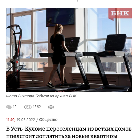
Фото Виктора Бобыря из архива БНК
12
1362
11:40,
19.03.2022
/
общество
В Усть-Куломе переселенцам из ветхих домов
предстоит доплатить за новые квартиры