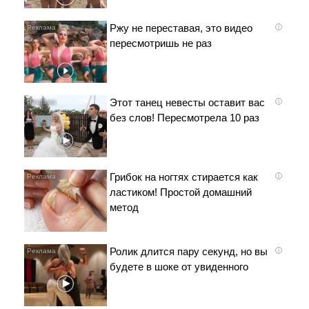
Ржу не переставая, это видео
i
пересмотришь не раз
Этот танец невесты оставит вас
i
без слов! Пересмотрела 10 раз
Грибок на ногтях стирается как
i
ластиком! Простой домашний
метод
Ролик длится пару секунд, но вы
i
будете в шоке от увиденного