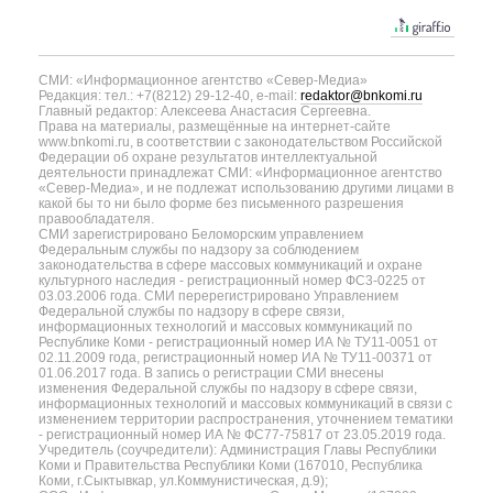
СМИ: «Информационное агентство «Север-Медиа»
Редакция: тел.: +7(8212) 29-12-40, e-mail:
redaktor@bnkomi.ru
Главный редактор: Алексеева Анастасия Сергеевна.
Права на материалы, размещённые на интернет-сайте
www.bnkomi.ru, в соответствии с законодательством Российской
Федерации об охране результатов интеллектуальной
деятельности принадлежат СМИ: «Информационное агентство
«Север-Медиа», и не подлежат использованию другими лицами в
какой бы то ни было форме без письменного разрешения
правообладателя.
СМИ зарегистрировано Беломорским управлением
Федеральным службы по надзору за соблюдением
законодательства в сфере массовых коммуникаций и охране
культурного наследия - регистрационный номер ФС3-0225 от
03.03.2006 года. СМИ перерегистрировано Управлением
Федеральной службы по надзору в сфере связи,
информационных технологий и массовых коммуникаций по
Республике Коми - регистрационный номер ИА № ТУ11-0051 от
02.11.2009 года, регистрационный номер ИА № ТУ11-00371 от
01.06.2017 года. В запись о регистрации СМИ внесены
изменения Федеральной службы по надзору в сфере связи,
информационных технологий и массовых коммуникаций в связи с
изменением территории распространения, уточнением тематики
- регистрационный номер ИА № ФС77-75817 от 23.05.2019 года.
Учредитель (соучредители): Администрация Главы Республики
Коми и Правительства Республики Коми (167010, Республика
Коми, г.Сыктывкар, ул.Коммунистическая, д.9);