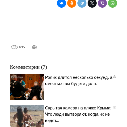
695
Комментарии (7)
Ролик длится несколько секунд, а
i
смеяться вы будете долго
Скрытая камера на пляже Крыма:
i
Что люди вытворяют, когда их не
видят...