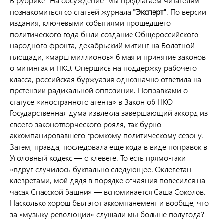
В рубрике "На обсуждение" мы предлагаем читателям
познакомиться со статьей журнала
"Эксперт"
. По версии
издания, ключевыми событиями прошедшего
политического года были создание Общероссийского
народного фронта, декабрьский митинг на Болотной
площади, «марш миллионов» 6 мая и принятие законов
о митингах и НКО. Опершись на поддержку рабочего
класса, российская буржуазия однозначно ответила на
претензии радикальной оппозиции. Поправками о
статусе «иностранного агента» в Закон об НКО
Государственная дума извлекла завершающий аккорд из
своего законотворческого рояля, так бурно
аккомпанировавшего громкому политическому сезону.
Затем, правда, последовала еще кода в виде поправок в
Уголовный кодекс — о клевете. То есть прямо-таки
«вдруг случилось буквально следующее. Оклеветан
клевретами, мой дядя в порядке отчаяния повесился на
часах Спасской башни» — вспоминается Саша Соколов.
Насколько хорош был этот аккомпанемент и вообще, что
за «музыку революции» слушали мы больше полугода?