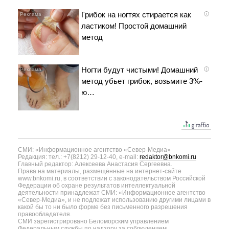
Грибок на ногтях стирается как
i
ластиком! Простой домашний
метод
Ногти будут чистыми! Домашний
i
метод убьет грибок, возьмите 3%-
ю…
СМИ: «Информационное агентство «Север-Медиа»
Редакция: тел.: +7(8212) 29-12-40, e-mail:
redaktor@bnkomi.ru
Главный редактор: Алексеева Анастасия Сергеевна.
Права на материалы, размещённые на интернет-сайте
www.bnkomi.ru, в соответствии с законодательством Российской
Федерации об охране результатов интеллектуальной
деятельности принадлежат СМИ: «Информационное агентство
«Север-Медиа», и не подлежат использованию другими лицами в
какой бы то ни было форме без письменного разрешения
правообладателя.
СМИ зарегистрировано Беломорским управлением
Федеральным службы по надзору за соблюдением