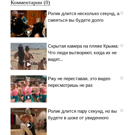
Комментарии (0)
Ролик длится несколько секунд, а
i
смеяться вы будете долго
Скрытая камера на пляже Крыма:
i
Что люди вытворяют, когда их не
видят...
Ржу не переставая, это видео
i
пересмотришь не раз
Ролик длится пару секунд, но вы
i
будете в шоке от увиденного