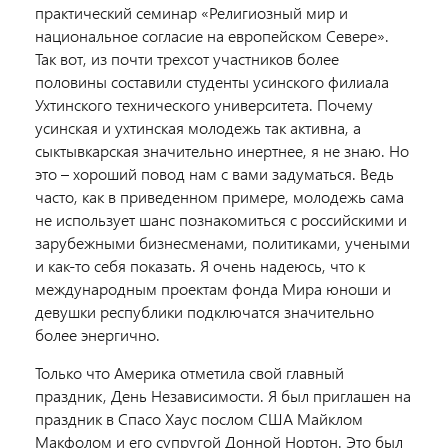
практический семинар «Религиозный мир и
национальное согласие на европейском Севере».
Так вот, из почти трехсот участников более
половины составили студенты усинского филиала
Ухтинского технического университета. Почему
усинская и ухтинская молодежь так активна, а
сыктывкарская значительно инертнее, я не знаю. Но
это – хороший повод нам с вами задуматься. Ведь
часто, как в приведенном примере, молодежь сама
не использует шанс познакомиться с российскими и
зарубежными бизнесменами, политиками, учеными
и как-то себя показать. Я очень надеюсь, что к
международным проектам фонда Мира юноши и
девушки республики подключатся значительно
более энергично.
Только что Америка отметила свой главный
праздник, День Независимости. Я был приглашен на
праздник в Спасо Хаус послом США Майклом
Макфолом и его супругой Донной Нортон. Это был