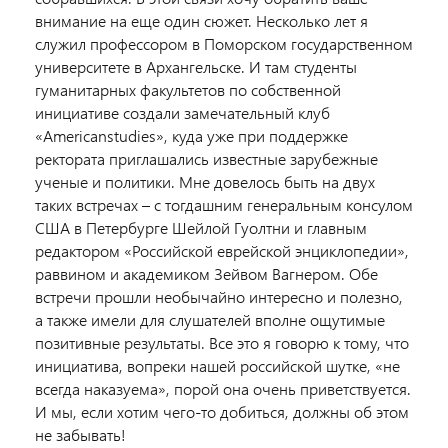
внимание на еще один сюжет. Несколько лет я
служил профессором в Поморском государственном
университете в Архангельске. И там студенты
гуманитарных факультетов по собственной
инициативе создали замечательный клуб
«Americanstudies», куда уже при поддержке
ректората приглашались известные зарубежные
ученые и политики. Мне довелось быть на двух
таких встречах – с тогдашним генеральным консулом
США в Петербурге Шейлой Гуолтни и главным
редактором «Российской еврейской энциклопедии»,
раввином и академиком Зейвом Вагнером. Обе
встречи прошли необычайно интересно и полезно,
а также имели для слушателей вполне ощутимые
позитивные результаты. Все это я говорю к тому, что
инициатива, вопреки нашей российской шутке, «не
всегда наказуема», порой она очень приветствуется.
И мы, если хотим чего-то добиться, должны об этом
не забывать!