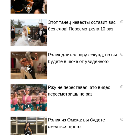
Этот танец невесты оставит вас
i
без слов! Пересмотрела 10 раз
Ролик длится пару секунд, но вы
i
будете в шоке от увиденного
Ржу не переставая, это видео
i
пересмотришь не раз
Ролик из Омска: вы будете
i
смеяться долго