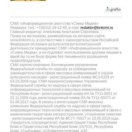
СМИ: «Информационное агентство «Север-Медиа»
Редакция: тел.: +7(8212) 29-12-40, e-mail:
redaktor@bnkomi.ru
Главный редактор: Алексеева Анастасия Сергеевна.
Права на материалы, размещённые на интернет-сайте
www.bnkomi.ru, в соответствии с законодательством Российской
Федерации об охране результатов интеллектуальной
деятельности принадлежат СМИ: «Информационное агентство
«Север-Медиа», и не подлежат использованию другими лицами в
какой бы то ни было форме без письменного разрешения
правообладателя.
СМИ зарегистрировано Беломорским управлением
Федеральным службы по надзору за соблюдением
законодательства в сфере массовых коммуникаций и охране
культурного наследия - регистрационный номер ФС3-0225 от
03.03.2006 года. СМИ перерегистрировано Управлением
Федеральной службы по надзору в сфере связи,
информационных технологий и массовых коммуникаций по
Республике Коми - регистрационный номер ИА № ТУ11-0051 от
02.11.2009 года, регистрационный номер ИА № ТУ11-00371 от
01.06.2017 года. В запись о регистрации СМИ внесены
изменения Федеральной службы по надзору в сфере связи,
информационных технологий и массовых коммуникаций в связи с
изменением территории распространения, уточнением тематики
- регистрационный номер ИА № ФС77-75817 от 23.05.2019 года.
Учредитель (соучредители): Администрация Главы Республики
Коми и Правительства Республики Коми (167010, Республика
Коми, г.Сыктывкар, ул.Коммунистическая, д.9);