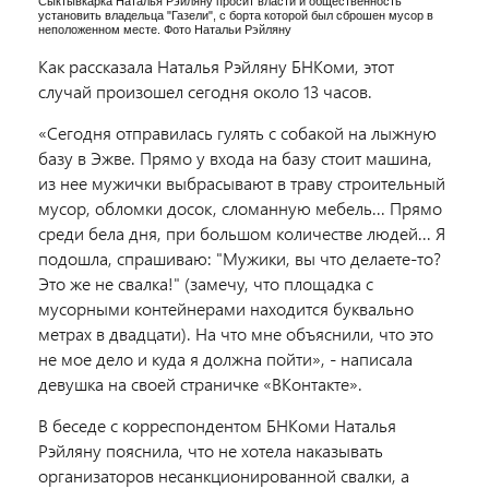
Сыктывкарка Наталья Рэйляну просит власти и общественность
установить владельца "Газели", с борта которой был сброшен мусор в
неположенном месте. Фото Натальи Рэйляну
Как рассказала Наталья Рэйляну БНКоми, этот
случай произошел сегодня около 13 часов.
«Сегодня отправилась гулять с собакой на лыжную
базу в Эжве. Прямо у входа на базу стоит машина,
из нее мужички выбрасывают в траву строительный
мусор, обломки досок, сломанную мебель... Прямо
среди бела дня, при большом количестве людей... Я
подошла, спрашиваю: "Мужики, вы что делаете-то?
Это же не свалка!" (замечу, что площадка с
мусорными контейнерами находится буквально
метрах в двадцати). На что мне объяснили, что это
не мое дело и куда я должна пойти», - написала
девушка на своей страничке «ВКонтакте».
В беседе с корреспондентом БНКоми Наталья
Рэйляну пояснила, что не хотела наказывать
организаторов несанкционированной свалки, а