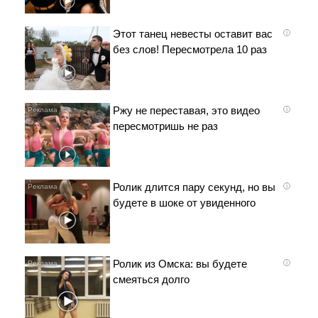
Этот танец невесты оставит вас
i
без слов! Пересмотрела 10 раз
Ржу не переставая, это видео
i
пересмотришь не раз
Ролик длится пару секунд, но вы
i
будете в шоке от увиденного
Ролик из Омска: вы будете
i
смеяться долго