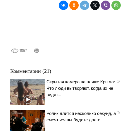
1057
Комментарии (21)
Скрытая камера на пляже Крыма:
i
Что люди вытворяют, когда их не
видят...
Ролик длится несколько секунд, а
i
смеяться вы будете долго