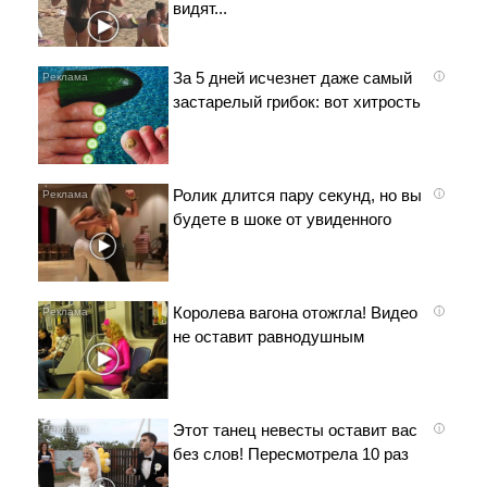
видят...
За 5 дней исчезнет даже самый
i
застарелый грибок: вот хитрость
Ролик длится пару секунд, но вы
i
будете в шоке от увиденного
Королева вагона отожгла! Видео
i
не оставит равнодушным
Этот танец невесты оставит вас
i
без слов! Пересмотрела 10 раз