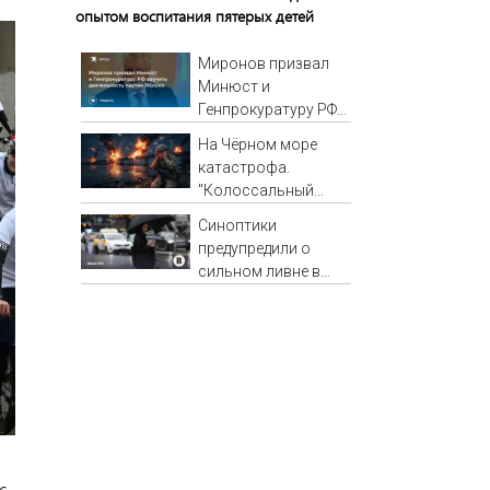
опытом воспитания пятерых детей
Миронов призвал
Минюст и
Генпрокуратуру РФ
изучить
На Чёрном море
деятельность
катастрофа.
партии Яблоко
"Колоссальный
удар": Такого не
Синоптики
было за всю СВО
предупредили о
сильном ливне в
Москве 7 августа
с