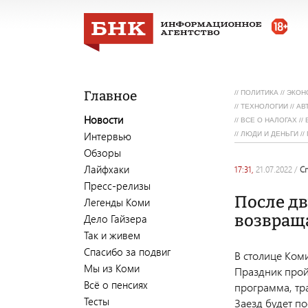
Главное
//
ПОЛИТИКА
//
ЭКОН
//
ТЕХНОЛОГИИ
//
АВ
Новости
//
ВСЕ О НАЛОГАХ
//
Интервью
//
ЛЮДИ И ДЕНЬГИ
//
Обзоры
Лайфхаки
17:31,
21.07.2022
/
Пресс-релизы
После дв
Легенды Коми
возвраща
Дело Гайзера
Так и живем
Спасибо за подвиг
В столице Ком
Мы из Коми
Праздник пройд
Всё о пенсиях
программа, тр
Тесты
Заезд будет п