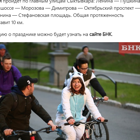
и
пройдет по главным улицам Сыктывкара: Ленина — Пушкин
 шоссе — Морозова — Димитрова — Октябрьский проспект —
енина — Стефановская площадь. Общая протяженность
авит 10 км.
ю о празднике можно будет узнать на
сайте БНК
.