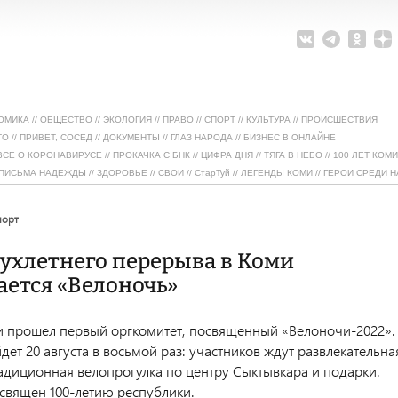
ОМИКА
//
ОБЩЕСТВО
//
ЭКОЛОГИЯ
//
ПРАВО
//
СПОРТ
//
КУЛЬТУРА
//
ПРОИСШЕСТВИЯ
ТО
//
ПРИВЕТ, СОСЕД
//
ДОКУМЕНТЫ
//
ГЛАЗ НАРОДА
//
БИЗНЕС В ОНЛАЙНЕ
ВСЕ О КОРОНАВИРУСЕ
//
ПРОКАЧКА С БНК
//
ЦИФРА ДНЯ
//
ТЯГА В НЕБО
//
100 ЛЕТ КОМИ
ПИСЬМА НАДЕЖДЫ
//
ЗДОРОВЬЕ
//
СВОИ
//
СтарТуй
//
ЛЕГЕНДЫ КОМИ
//
ГЕРОИ СРЕДИ Н
спорт
ухлетнего перерыва в Коми
ется «Велоночь»
и прошел первый оргкомитет, посвященный «Велоночи-2022».
ет 20 августа в восьмой раз: участников ждут развлекательна
адиционная велопрогулка по центру Сыктывкара и подарки.
освящен 100-летию республики.