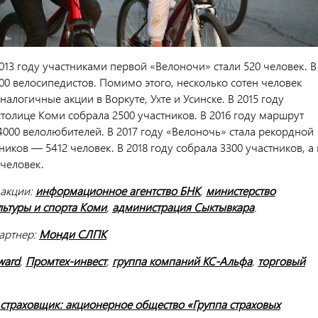
013 году участниками первой «Велоночи» стали 520 человек. В
00 велосипедистов. Помимо этого, несколько сотен человек
налогичные акции в Воркуте, Ухте и Усинске. В 2015 году
толице Коми собрала 2500 участников. В 2016 году маршрут
4000 велолюбителей. В 2017 году «Велоночь» стала рекордной
ников — 5412 человек. В 2018 году собрала 3300 участников, а 
 человек.
 акции:
информационное агентство БНК
,
министерство
льтуры и спорта Коми
,
администрация Сыктывкара
.
артнер:
Монди СЛПК
ward
,
Промтех-инвест
,
группа компаний КС-Альфа
,
торговый
траховщик: акционерное общество «Группа страховых