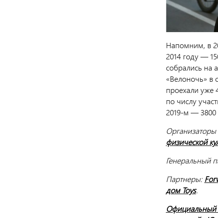
Напомним, в 2
2014 году — 15
собрались на а
«Велоночь» в с
проехали уже 
по числу участ
2019-м — 3800
Организаторы
физической ку
Генеральный п
Партнеры:
For
дом Toys
.
Официальный с