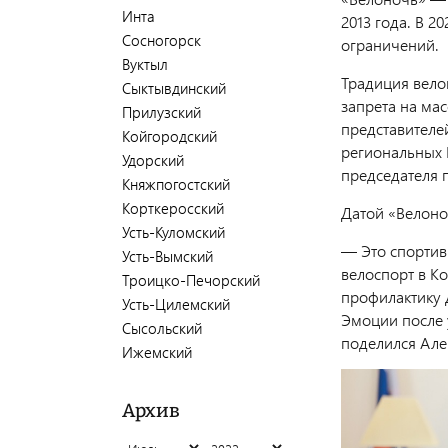
Инта
2013 года. В 2
Сосногорск
ограничений.
Вуктыл
Традиция вело
Сыктывдинский
запрета на ма
Прилузский
представителе
Койгородский
региональных 
Удорский
председателя 
Княжпогостский
Корткеросский
Датой «Велон
Усть-Куломский
— Это спортив
Усть-Вымский
велоспорт в К
Троицко-Печорский
профилактику 
Усть-Цилемский
Эмоции после 
Сысольский
поделился Але
Ижемский
Архив