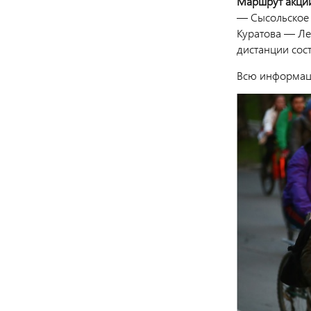
Маршрут акци
— Сысольское
Куратова — Л
дистанции сост
Всю информаци