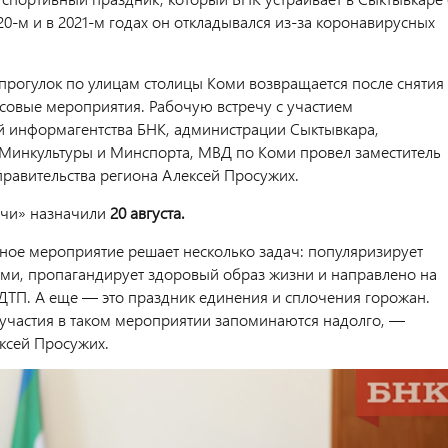
020-м и в 2021-м годах он откладывался из-за коронавирусных
прогулок по улицам столицы Коми возвращается после снятия
ссовые мероприятия. Рабочую встречу с участием
й информагентства БНК, администрации Сыктывкара,
Минкультуры и Минспорта, МВД по Коми провел заместитель
правительства региона Алексей Просужих.
очи» назначили
20 августа.
ное мероприятие решает несколько задач: популяризирует
оми, пропагандирует здоровый образ жизни и направлено на
ДТП. А еще — это праздник единения и сплочения горожан.
участия в таком мероприятии запоминаются надолго, —
ксей Просужих.