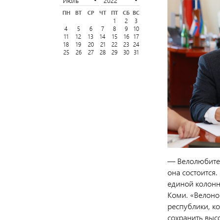
ПН
ВТ
СР
ЧТ
ПТ
СБ
ВС
1
2
3
4
5
6
7
8
9
10
11
12
13
14
15
16
17
18
19
20
21
22
23
24
25
26
27
28
29
30
31
— Велолюбител
она состоится
единой колонн
Коми. «Велоно
республики, к
сохранить выс