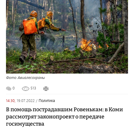
Фото Авиалесохраны
0
513
14:30,
19.07.2022
/
политика
В помощь пострадавшим Ровенькам: в Коми
рассмотрят законопроект о передаче
госимущества