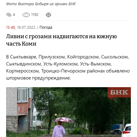
Фото Виктора Бобыря из архива БНК
4
1192
15:40,
19.07.2022
/
погода
Ливни с грозами надвигаются на южную
часть Коми
В Сыктывкаре, Прилузском, Койгородском, Сысольском,
Сыктывдинском, Усть-Куломском, Усть-Вымском,
Корткеросском, Троицко-Печорском районах объявлено
штормовое предупреждение.