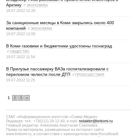
Арктику
//
ЭКОНОМИКА
19.07.2022 12:20
За санкционные месяцы в Коми закрылись около 400
компаний
//
ЭКОНОМИКА
19.07.2022 12:00
В Коми газовики и бюджетники удостоены госнаград
//
ОБЩЕСТВО
19.07.2022 11:54
В Прилузье пассажирку ВАЗа госпитализировали с
переломом челюсти после ДТП
//
ПРОИСШЕСТВИЯ
19.07.2022 11:25
1
2
3
»
СМИ: «Информационное агентство «Север-Медиа»
Редакция: тел.: +7(8212) 29-12-40, e-mail:
redaktor@bnkomi.ru
Главный редактор: Алексеева Анастасия Сергеевна.
Права на материалы, размещённые на интернет-сайте
www.bnkomi.ru, в соответствии с законодательством Российской