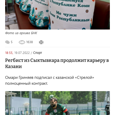
Фото из архива БНК
5
1638
18:55,
19.07.2022
/
спорт
Регбист из Сыктывкара продолжит карьеру в
Казани
Омари Гриняев подписал с казанской «Стрелой»
полноценный контракт.