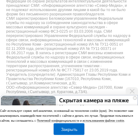
Федерации об охране результатов интеллектуальной деятельности
принадлежат СМИ: «Информационное агентство «Север-Медиа», и
не подлежат использованию другими лицами в какой бы то ни было
форме без письменного разрешения правообладателя.
СМИ зарегистрировано Беломорским управлением Федеральным
службы по надзору за соблюдением законодательства в сфере
массовых коммуникаций и охране культурного наследия -
регистрационный номер ФС3-0225 от 03.03.2006 года. СМИ
перерегистрировано Управлением Федеральной службы по надзору в
сфере связи, информационных технологий и массовых коммуникаций
по Республике Коми - регистрационный номер ИА № ТУ11-0051 от
02.11.2009 года, регистрационный номер ИА № ТУ11-00371 от
01.06.2017 года. В запись о регистрации СМИ внесены изменения
Федеральной службы по надзору в сфере связи, информационных
технологий и массовых коммуникаций в связи с изменением
территории распространения, уточнением тематики -
регистрационный номер ИА № ФС77-75817 от 23.05.2019 года.
Учредитель (соучредители): Администрация Главы Республики Коми и
Правительства Республики Коми (167010, Республика Коми,
г.Сыктывкар, ул.Коммунистическая, д.9);
ООО «Информационное агентство «Север-Медиа» (167000, Коми
Республика, г.Сыктывкар, ул. Куратова, д.73/4).
i
Скрытая камера на пляже
Разработка сайта — web-студия «Цифровой Век»
Крыма: Что люди
Cайт использует сервис веб-аналитики, основанный на технологии cookie (куки). Это позволяет нам
Политика
вытворяют, когда их не
анализировать взаимодействие посетителей с сайтом и делать его лучше. Продолжая пользоваться
видят...
конфиденциальности
сайтом, вы соглашаетесь с
Политикой конфиденциальности
и
использованием файлов cookie
.
Использование аналитики и файлов куки
Закрыть
*