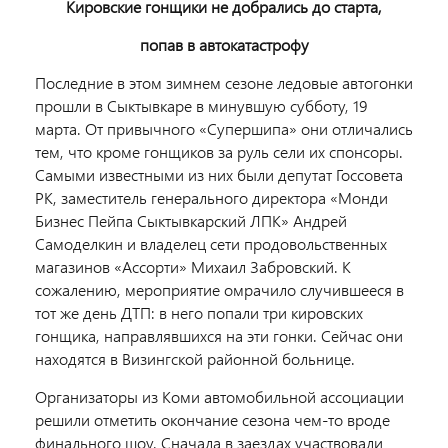
Кировские гонщики не добрались до старта,
попав в автокатастрофу
Последние в этом зимнем сезоне ледовые автогонки
прошли в Сыктывкаре в минувшую субботу, 19
марта. От привычного «Супершипа» они отличались
тем, что кроме гонщиков за руль сели их спонсоры.
Самыми известными из них были депутат Госсовета
РК, заместитель генерального директора «Монди
Бизнес Пейпа Сыктывкарский ЛПК» Андрей
Самоделкин и владелец сети продовольственных
магазинов «Ассорти» Михаил Забровский. К
сожалению, мероприятие омрачило случившееся в
тот же день ДТП: в него попали три кировских
гонщика, направлявшихся на эти гонки. Сейчас они
находятся в Визингской районной больнице.
Организаторы из Коми автомобильной ассоциации
решили отметить окончание сезона чем-то вроде
финального шоу. Сначала в заездах участвовали