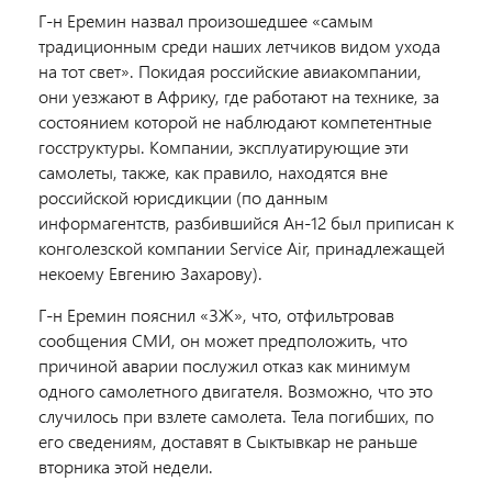
Г-н Еремин назвал произошедшее «самым
традиционным среди наших летчиков видом ухода
на тот свет». Покидая российские авиакомпании,
они уезжают в Африку, где работают на технике, за
состоянием которой не наблюдают компетентные
госструктуры. Компании, эксплуатирующие эти
самолеты, также, как правило, находятся вне
российской юрисдикции (по данным
информагентств, разбившийся Ан-12 был приписан к
конголезской компании Service Air, принадлежащей
некоему Евгению Захарову).
Г-н Еремин пояснил «ЗЖ», что, отфильтровав
сообщения СМИ, он может предположить, что
причиной аварии послужил отказ как минимум
одного самолетного двигателя. Возможно, что это
случилось при взлете самолета. Тела погибших, по
его сведениям, доставят в Сыктывкар не раньше
вторника этой недели.