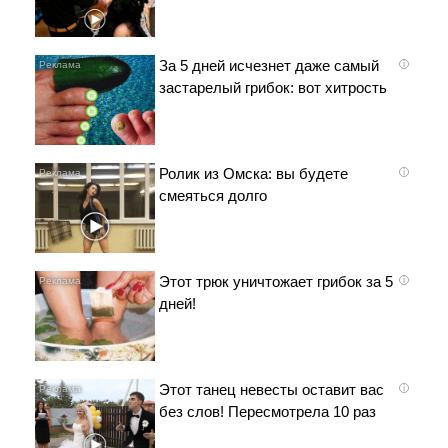
За 5 дней исчезнет даже самый
i
застарелый грибок: вот хитрость
Ролик из Омска: вы будете
i
смеяться долго
Этот трюк уничтожает грибок за 5
i
дней!
Этот танец невесты оставит вас
i
без слов! Пересмотрела 10 раз