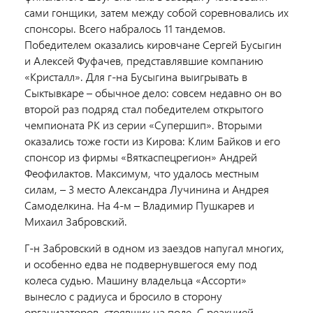
сами гонщики, затем между собой соревновались их
спонсоры. Всего набралось 11 тандемов.
Победителем оказались кировчане Сергей Бусыгин
и Алексей Фуфачев, представлявшие компанию
«Кристалл». Для г-на Бусыгина выигрывать в
Сыктывкаре – обычное дело: совсем недавно он во
второй раз подряд стал победителем открытого
чемпионата РК из серии «Супершип». Вторыми
оказались тоже гости из Кирова: Клим Байков и его
спонсор из фирмы «Вяткаспецрегион» Андрей
Феофилактов. Максимум, что удалось местным
силам, – 3 место Александра Лучинина и Андрея
Самоделкина. На 4-м – Владимир Пушкарев и
Михаил Забровский.
Г-н Забровский в одном из заездов напугал многих,
и особенно едва не подвернувшегося ему под
колеса судью. Машину владельца «Ассорти»
вынесло с радиуса и бросило в сторону
организаторов, стоявших на поле. С реакцией