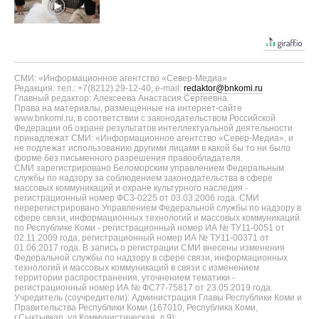
СМИ: «Информационное агентство «Север-Медиа»
Редакция: тел.: +7(8212) 29-12-40, e-mail:
redaktor@bnkomi.ru
Главный редактор: Алексеева Анастасия Сергеевна.
Права на материалы, размещённые на интернет-сайте
www.bnkomi.ru, в соответствии с законодательством Российской
Федерации об охране результатов интеллектуальной деятельности
принадлежат СМИ: «Информационное агентство «Север-Медиа», и
не подлежат использованию другими лицами в какой бы то ни было
форме без письменного разрешения правообладателя.
СМИ зарегистрировано Беломорским управлением Федеральным
службы по надзору за соблюдением законодательства в сфере
массовых коммуникаций и охране культурного наследия -
регистрационный номер ФС3-0225 от 03.03.2006 года. СМИ
перерегистрировано Управлением Федеральной службы по надзору в
сфере связи, информационных технологий и массовых коммуникаций
по Республике Коми - регистрационный номер ИА № ТУ11-0051 от
02.11.2009 года, регистрационный номер ИА № ТУ11-00371 от
01.06.2017 года. В запись о регистрации СМИ внесены изменения
Федеральной службы по надзору в сфере связи, информационных
технологий и массовых коммуникаций в связи с изменением
территории распространения, уточнением тематики -
регистрационный номер ИА № ФС77-75817 от 23.05.2019 года.
Учредитель (соучредители): Администрация Главы Республики Коми и
Правительства Республики Коми (167010, Республика Коми,
г.Сыктывкар, ул.Коммунистическая, д.9);