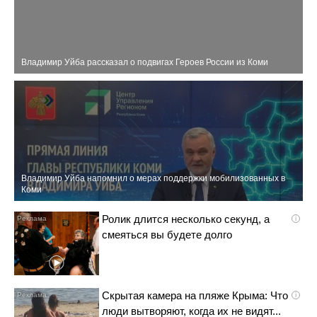
Владимир Уйба рассказал о подвигах Героев России из Коми
Владимир Уйба напомнил о мерах поддержки мобилизованных в
Коми
Ролик длится несколько секунд, а
i
смеяться вы будете долго
Скрытая камера на пляже Крыма: Что
i
люди вытворяют, когда их не видят...