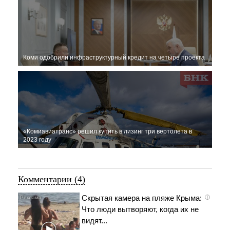
Коми одобрили инфраструктурный кредит на четыре проекта
«Комиавиатранс» решил купить в лизинг три вертолета в
2023 году
Комментарии (4)
Скрытая камера на пляже Крыма:
i
Что люди вытворяют, когда их не
видят...