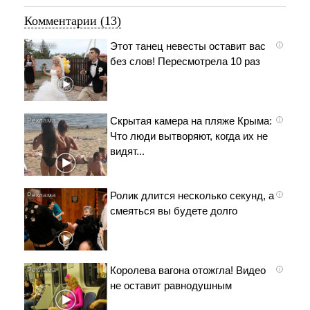
Комментарии (13)
Этот танец невесты оставит вас
i
без слов! Пересмотрела 10 раз
Скрытая камера на пляже Крыма:
i
Что люди вытворяют, когда их не
видят...
Ролик длится несколько секунд, а
i
смеяться вы будете долго
Королева вагона отожгла! Видео
i
не оставит равнодушным