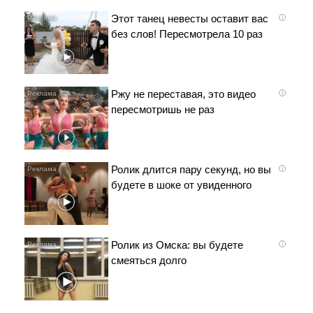
Этот танец невесты оставит вас
i
без слов! Пересмотрела 10 раз
Ржу не переставая, это видео
i
пересмотришь не раз
Ролик длится пару секунд, но вы
i
будете в шоке от увиденного
Ролик из Омска: вы будете
i
смеяться долго