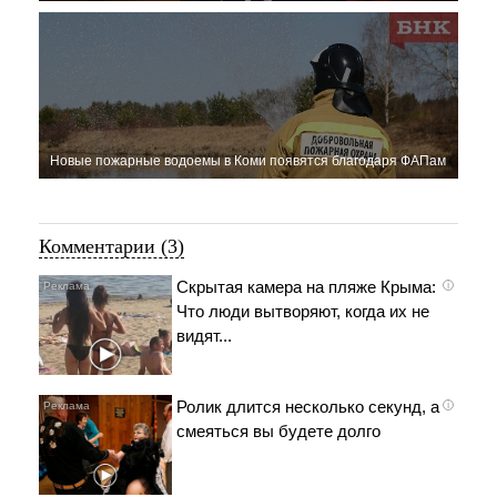
Новые пожарные водоемы в Коми появятся благодаря ФАПам
Комментарии (3)
Скрытая камера на пляже Крыма:
i
Что люди вытворяют, когда их не
видят...
Ролик длится несколько секунд, а
i
смеяться вы будете долго