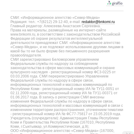
СМИ: «Информационное агентство «Север-Медиа»
Редакция: тел.: +7(8212) 29-12-40, e-mail:
redaktor@bnkomi.ru
Главный редактор: Алексеева Анастасия Сергеевна.
Права на материалы, размещённые на интернет-сайте
www.bnkomi.ru, в соответствии с законодательством Российской
Федерации об охране результатов интеллектуальной
деятельности принадлежат СМИ: «Информационное агентство
«Север-Медиа», и не подлежат использованию другими лицами в
какой бы то ни было форме без письменного разрешения
правообладателя.
СМИ зарегистрировано Беломорским управлением
Федеральным службы по надзору за соблюдением
законодательства в сфере массовых коммуникаций и охране
культурного наследия - регистрационный номер ФС3-0225 от
03.03.2006 года. СМИ перерегистрировано Управлением
Федеральной службы по надзору в сфере связи,
информационных технологий и массовых коммуникаций по
Республике Коми - регистрационный номер ИА № ТУ11-0051 от
02.11.2009 года, регистрационный номер ИА № ТУ11-00371 от
01.06.2017 года. В запись о регистрации СМИ внесены
изменения Федеральной службы по надзору в сфере связи,
информационных технологий и массовых коммуникаций в связи с
изменением территории распространения, уточнением тематики
- регистрационный номер ИА № ФС77-75817 от 23.05.2019 года.
Учредитель (соучредители): Администрация Главы Республики
Коми и Правительства Республики Коми (167010, Республика
Коми, г.Сыктывкар, ул.Коммунистическая, д.9);
ООО «Информационное агентство «Север-Медиа» (167000,