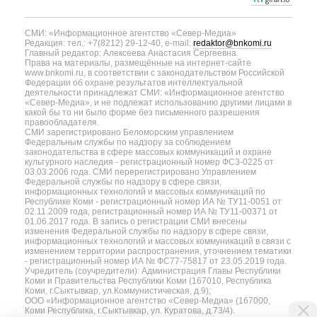
СМИ: «Информационное агентство «Север-Медиа»
Редакция: тел.: +7(8212) 29-12-40, e-mail:
redaktor@bnkomi.ru
Главный редактор: Алексеева Анастасия Сергеевна.
Права на материалы, размещённые на интернет-сайте
www.bnkomi.ru, в соответствии с законодательством Российской
Федерации об охране результатов интеллектуальной
деятельности принадлежат СМИ: «Информационное агентство
«Север-Медиа», и не подлежат использованию другими лицами в
какой бы то ни было форме без письменного разрешения
правообладателя.
СМИ зарегистрировано Беломорским управлением
Федеральным службы по надзору за соблюдением
законодательства в сфере массовых коммуникаций и охране
культурного наследия - регистрационный номер ФС3-0225 от
03.03.2006 года. СМИ перерегистрировано Управлением
Федеральной службы по надзору в сфере связи,
информационных технологий и массовых коммуникаций по
Республике Коми - регистрационный номер ИА № ТУ11-0051 от
02.11.2009 года, регистрационный номер ИА № ТУ11-00371 от
01.06.2017 года. В запись о регистрации СМИ внесены
изменения Федеральной службы по надзору в сфере связи,
информационных технологий и массовых коммуникаций в связи с
изменением территории распространения, уточнением тематики
- регистрационный номер ИА № ФС77-75817 от 23.05.2019 года.
Учредитель (соучредители): Администрация Главы Республики
Коми и Правительства Республики Коми (167010, Республика
Коми, г.Сыктывкар, ул.Коммунистическая, д.9);
ООО «Информационное агентство «Север-Медиа» (167000,
Коми Республика, г.Сыктывкар, ул. Куратова, д.73/4).